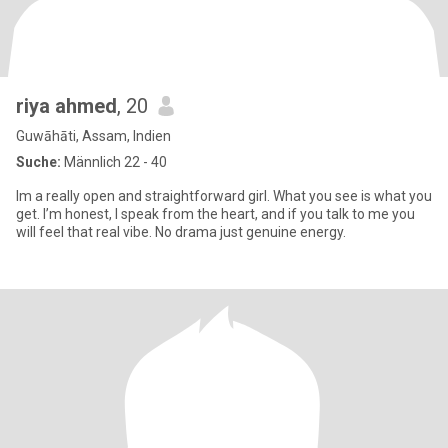
riya ahmed
, 20
Guwāhāti, Assam, Indien
Suche:
Männlich 22 - 40
Im a really open and straightforward girl. What you see is what you
get. I’m honest, I speak from the heart, and if you talk to me you
will feel that real vibe. No drama just genuine energy.