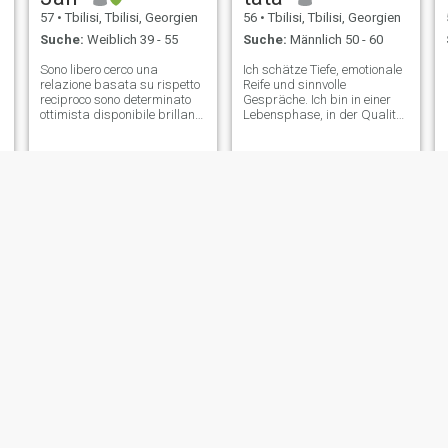
57
•
Tbilisi, Tbilisi, Georgien
56
•
Tbilisi, Tbilisi, Georgien
Suche:
Weiblich 39 - 55
Suche:
Männlich 50 - 60
Sono libero cerco una
Ich schätze Tiefe, emotionale
relazione basata su rispetto
Reife und sinnvolle
reciproco sono determinato
Gespräche. Ich bin in einer
ottimista disponibile brillante
Lebensphase, in der Qualität
mi adeguo alle situazioni non
wichtiger ist als Quantität in
cerco nessuna avventura
Menschen, Kommunikation
und Verbindungen. Ich suche
einen selbstbewussten,
emotional reifen Mann, der
weiß, wer er ist und was er
will.
RRR
Natia
53
•
Tbilisi, Tbilisi, Georgien
53
•
Tbilisi, Tbilisi, Georgien