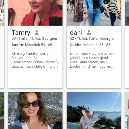
Tamry
dani
59
•
Tbilisi, Tbilisi, Georgien
52
•
Tbilisi, Tbilisi, Georgien
Suche:
Männlich 59 - 65
Suche:
Männlich 35 - 65
Ich mag Familienwerte.
Ich bin eine Frau, die an ein
Respektieren Sie
glückliches Leben glaubt.
Familientraditionen. Ich weiß,
Viele Leute sagen, mein
dass ich aufrichtig bin und
Lächeln und mein Lachen
eine aufrichtige Beziehung
sind mein Charme, und ich
mag! In einem anderen kann
genieße es, positive Energie
es nicht sein. Ich vergebe nie
mit denen um mich herum zu
Lügen und Verrat - und
teilen. Ich suche keine
meiner Meinung nach ist das
beiläufigen oder
dasselbe
kurzfristigen Beziehungen.
Mein Herz ist offen für einen
aufrichtigen, freundlichen
Mann, der bereit ist, etwas
Gutes und Sinnvolles
zusammen aufzubauen. Ich
glaube an langfristige Liebe,
Respekt und Wachstum. Ich
schätze Ehrlichkeit und