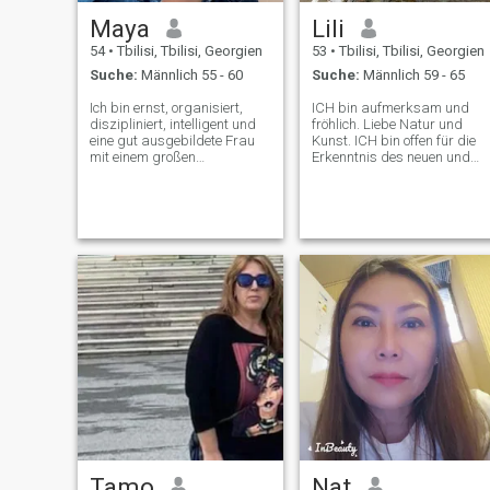
Maya
Lili
54
•
Tbilisi, Tbilisi, Georgien
53
•
Tbilisi, Tbilisi, Georgien
Suche:
Männlich 55 - 60
Suche:
Männlich 59 - 65
Ich bin ernst, organisiert,
ICH bin aufmerksam und
diszipliniert, intelligent und
fröhlich. Liebe Natur und
eine gut ausgebildete Frau
Kunst. ICH bin offen für die
mit einem großen
Erkenntnis des neuen und
Verantwortungsbewusstsein.
interessanten.
Ich bin immer und überall
ehrlich, unkompliziert, fair
und respektvoll. Ich schätze
und erwarte dasselbe von
anderen. Lügen und
Fälschungen sind für mich
die ultimativen
Abmachungsbrecher.
Tamo
Nat