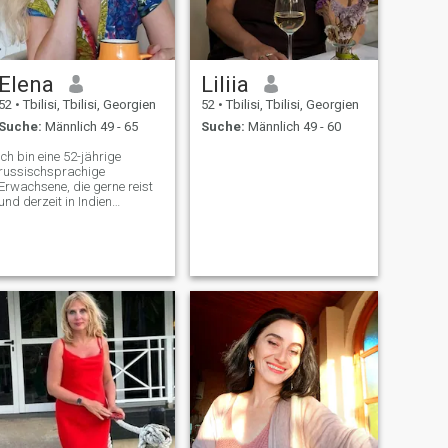
Elena
Liliia
52
•
Tbilisi, Tbilisi, Georgien
52
•
Tbilisi, Tbilisi, Georgien
Suche:
Männlich 49 - 65
Suche:
Männlich 49 - 60
Ich bin eine 52-jährige
russischsprachige
Erwachsene, die gerne reist
und derzeit in Indien
unterwegs ist. Ich bin ein
Mitfühlender; ich bin auf die
Stimmungen meiner
Mitmenschen eingestellt und
stets bereit, ihnen
Unterstützung zu bieten. Ich
finde Inspiration in der
Kunst, der Natur und
interessanten Menschen.
Meine Natur ist eine
Mischung aus Träumerei
und der Fähigkeit, Schönheit
in meiner Umgebung zu
schaffen. Ich suche
jemanden, der auch weiß,
wie man die Schönheit in den