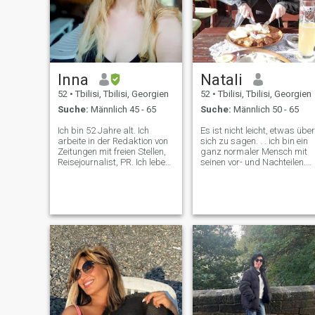
Inna
Natali
52
•
Tbilisi, Tbilisi, Georgien
52
•
Tbilisi, Tbilisi, Georgien
Suche:
Männlich 45 - 65
Suche:
Männlich 50 - 65
Ich bin 52 Jahre alt. Ich
Es ist nicht leicht, etwas über
arbeite in der Redaktion von
sich zu sagen. . . ich bin ein
Zeitungen mit freien Stellen,
ganz normaler Mensch mit
Reisejournalist, PR. Ich lebe
seinen vor- und Nachteilen.
in Georgia, arbeite von
Ruhig, freundlich, ehrlich,
überall auf der Welt aus,
kann sich mein Leben ohne
plane meinen Zeitplan
Tiere nicht vorstellen) meine
selbst. Ich habe zwei
Freunde sagen, dass ich
Mängel: Schönheit und
mehr ein Zuhörer als ein
Bescheidenheit. Guter Humor,
Geschichtenerzähler bin,
manchmal ist mein Humor
obwohl es von der Stimmung
dunkel. Gesellig, freundlich,
abhängt) Ich beschäftige
nicht konfliktfrei, ich halte die
mich mit Kreativität, ich liebe
Kakerlaken in meinem Kopf
es zu backen und zu kochen.
unter Kontrolle. Ich lerne
Ich liebe es, neue Orte zu
Englisch, Bulgarisch,
lernen, Fotos zu machen, in
Georgisch. Ich kenne
der Natur und in der Stadt
Russisch. Ich lerne, mit KI
zu spazieren. Das