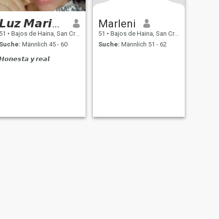
𝙇𝙪𝙯 𝙈𝙖𝙧𝙞𝙣𝙖
Marleni
51
•
Bajos de Haina, San Cristóbal, Dom. Rep.
51
•
Bajos de Haina, San Cristóbal, Dom. Rep.
Suche:
Männlich 45 - 60
Suche:
Männlich 51 - 62
𝙃𝙤𝙣𝙚𝙨𝙩𝙖 𝙮 𝙧𝙚𝙖𝙡