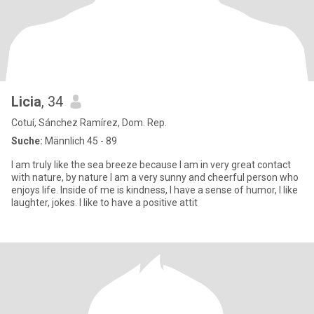
Licia
, 34
Cotuí, Sánchez Ramírez, Dom. Rep.
Suche:
Männlich 45 - 89
I am truly like the sea breeze because I am in very great contact
with nature, by nature I am a very sunny and cheerful person who
enjoys life. Inside of me is kindness, I have a sense of humor, I like
laughter, jokes. I like to have a positive attit