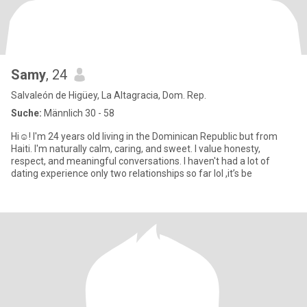
Samy
, 24
Salvaleón de Higüey, La Altagracia, Dom. Rep.
Suche:
Männlich 30 - 58
Hi☺️! I'm 24 years old living in the Dominican Republic but from
Haiti. I'm naturally calm, caring, and sweet. I value honesty,
respect, and meaningful conversations. I haven't had a lot of
dating experience only two relationships so far lol ,it’s be