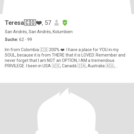
Teresa🇨🇴❤️
, 57
San Andrés, San Andrés, Kolumbien
Suche:
62 - 99
Im from Colombia 🇨🇴 200% ❤️. I have a place for YOU in my
SOUL, because it is from THERE that it is LOVED. Remember and
never forget that I am NOT an OPTION, I AM a tremendous
PRIVILEGE. I been in USA 🇺🇸, Canadá 🇨🇦, Australia 🇦🇺,
Belgium