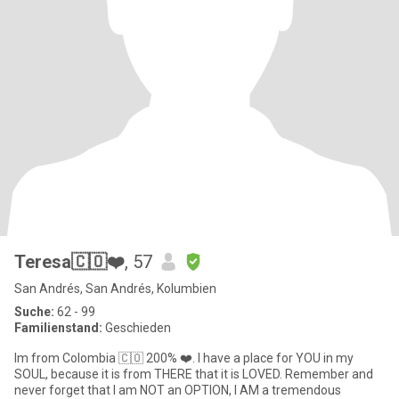
Teresa🇨🇴❤️
, 57
San Andrés, San Andrés, Kolumbien
Suche:
62 - 99
Familienstand:
Geschieden
Im from Colombia 🇨🇴 200% ❤️. I have a place for YOU in my
SOUL, because it is from THERE that it is LOVED. Remember and
never forget that I am NOT an OPTION, I AM a tremendous