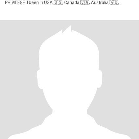
PRIVILEGE. I been in USA 🇺🇸, Canadá 🇨🇦, Australia 🇦🇺,
Belgium