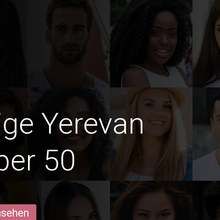
dige Yerevan
ber 50
ansehen