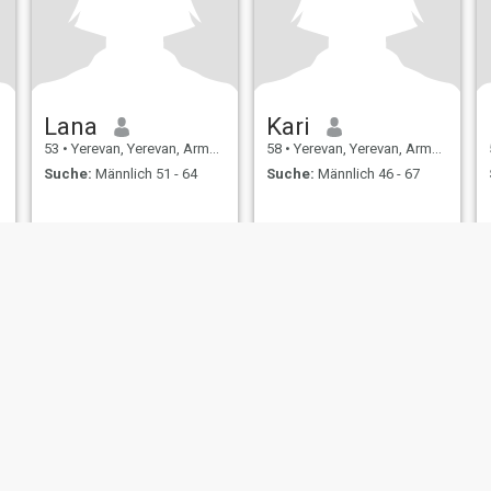
Lana
Kari
53
•
Yerevan, Yerevan, Armenien
58
•
Yerevan, Yerevan, Armenien
Suche:
Männlich 51 - 64
Suche:
Männlich 46 - 67
ungen
Rückerstattungsrichtlinien
Datenschutzerklärung
Cookie Richtlinie
D
IL MIL, INC. located at 200 Townsend St., Unit 43, San Francisco CA 94