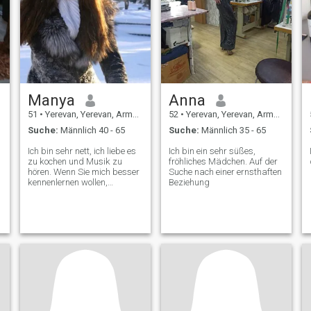
Manya
Anna
51
•
Yerevan, Yerevan, Armenien
52
•
Yerevan, Yerevan, Armenien
Suche:
Männlich 40 - 65
Suche:
Männlich 35 - 65
Ich bin sehr nett, ich liebe es
Ich bin ein sehr süßes,
I can be
zu kochen und Musik zu
fröhliches Mädchen. Auf der
hören. Wenn Sie mich besser
Suche nach einer ernsthaften
kennenlernen wollen,
Beziehung
schreiben Sie mir =)