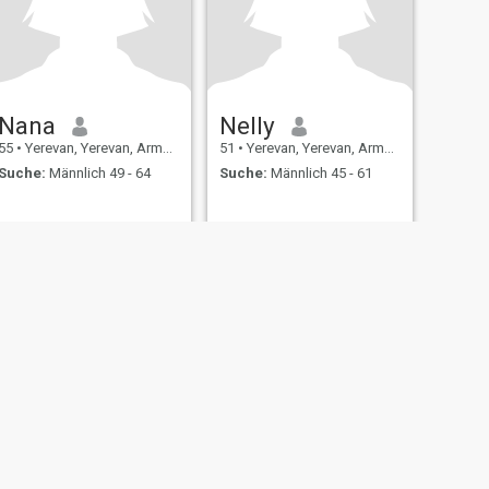
Nana
Nelly
55
•
Yerevan, Yerevan, Armenien
51
•
Yerevan, Yerevan, Armenien
Suche:
Männlich 49 - 64
Suche:
Männlich 45 - 61
ating Sicherheit
Inhaltsübersicht
Community-Richtlinien
107, USA, reg. number 5529030.