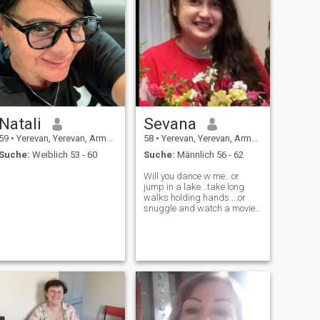
Natali
Sevana
59
•
Yerevan, Yerevan, Armenien
58
•
Yerevan, Yerevan, Armenien
Suche:
Weiblich 53 - 60
Suche:
Männlich 56 - 62
Will you dance w me...or
jump in a lake...take long
walks holding hands....or
snuggle and watch a movie! I
luv to discover nature and its
beauties. I love animals and I
wonder a lot. Most of All I
would love to share All this w
some genuine and tr