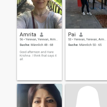
Amrita
Pai
56
•
Yerevan, Yerevan, Armenien
53
•
Yerevan, Yerevan, Armenien
Suche:
Männlich 48 - 68
Suche:
Männlich 50 - 65
Good afternoon and Hare
Krishna . I think that says it
all.