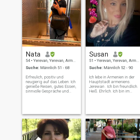
Nata
Susan
54
•
Yerevan, Yerevan, Armenien
51
•
Yerevan, Yerevan, Armenien
Suche:
Männlich 51 - 68
Suche:
Männlich 52 - 90
Erfreulich, positiv und
Ich lebe in Armenien in der
neugierig auf das Leben. Ich
Hauptstadt armeniens.
genieße Reisen, gutes Essen,
Jerewan . Ich bin freundlich.
sinnvolle Gespräche und
Heiß. Ehrlich. Ich bin im
schöne Erinnerungen an die
Muslem, aber ich habe es
Menschen, die mir wichtig
nicht gewählt. Ich glaube
sind. Ich will jemanden
nicht an den islam. Und ich
authentischen kennenlernen
mag meine Religion nicht. Ich
und sehen, wie es weitergeht.
bin nur ein Mensch. Und ich
mag alle Religene auf der
Welt. Sogar Atheisten.