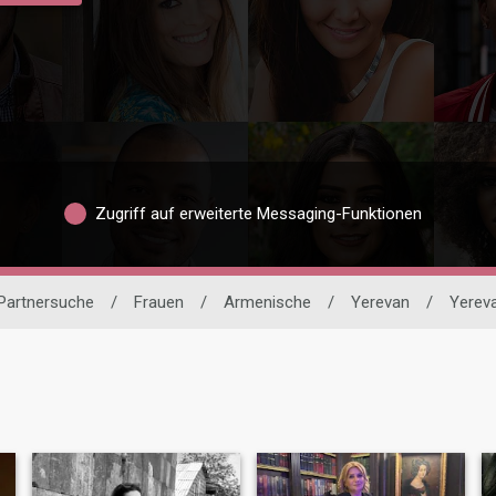
Zugriff auf erweiterte Messaging-Funktionen
 Partnersuche
/
Frauen
/
Armenische
/
Yerevan
/
Yerev