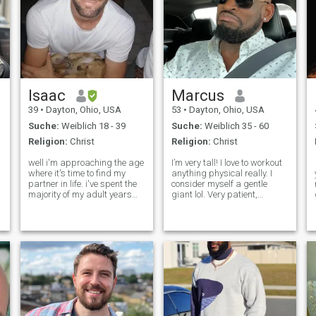
Isaac
Marcus
39
•
Dayton, Ohio, USA
53
•
Dayton, Ohio, USA
Suche:
Weiblich 18 - 39
Suche:
Weiblich 35 - 60
Religion:
Christ
Religion:
Christ
well i'm approaching the age
I’m very tall! I love to workout
where it's time to find my
anything physical really. I
partner in life. i've spent the
consider myself a gentle
majority of my adult years
giant lol. Very patient,
working on my career. i am
understanding, giving, and I
the owner of a software
think I’m funny as well, but i’ll
company that sells AI
let you be the judge of that.
solutions to restaurants.
Must be able to verify with
never married. no children.
video calling pla
geograp