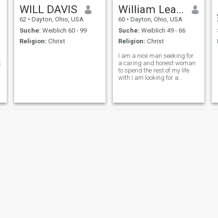
WILL DAVIS
William Leatz
62
•
Dayton, Ohio, USA
60
•
Dayton, Ohio, USA
Suche:
Weiblich 60 - 99
Suche:
Weiblich 49 - 66
Religion:
Christ
Religion:
Christ
I am a nice man seeking for
t
a caring and honest woman
to spend the rest of my life
with.I am looking for a
woman that is tender
hearted, kind, considerate of
others needs, one that would
appreciate having a
husband that would love her
in a way that s
Michael
Teddy