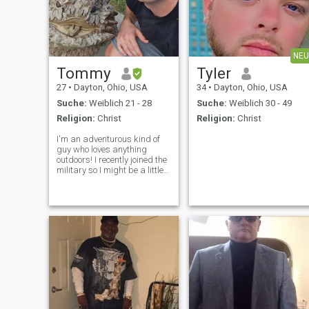
NEU
Tommy
Tyler
27
•
Dayton, Ohio, USA
34
•
Dayton, Ohio, USA
Suche:
Weiblich 21 - 28
Suche:
Weiblich 30 - 49
Religion:
Christ
Religion:
Christ
I'm an adventurous kind of
guy who loves anything
outdoors! I recently joined the
military so I might be a little
busy, but I'll make time for
the right person. I love to
learn new languages, so
please share yours! I speak
some Spanish and a little J