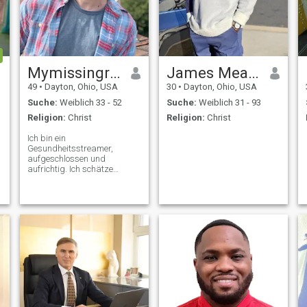
Mymissingrib
James Means
49
•
Dayton, Ohio, USA
30
•
Dayton, Ohio, USA
Suche:
Weiblich 33 - 52
Suche:
Weiblich 31 - 93
Religion:
Christ
Religion:
Christ
Ich bin ein
Gesundheitsstreamer,
aufgeschlossen und
aufrichtig. Ich schätze
Freundlichkeit und
Verantwortung gegenüber
sich selbst und anderen. Ich
suche nach emotionaler
Stabilität und reifer
Kommunikation, die ich
unsere
"Beziehungsimmunität"
nenne. Ich glaube, dass wir
zusammen glücklicher und
erfüllter sein sollten als allein.
" Unsere Hobbys mögen
unterschiedlich sein, aber ich