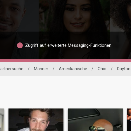
Zugriff auf erweiterte Messaging-Funktionen
Partnersuche
/
Männer
/
Amerikanische
/
Ohio
/
Dayton