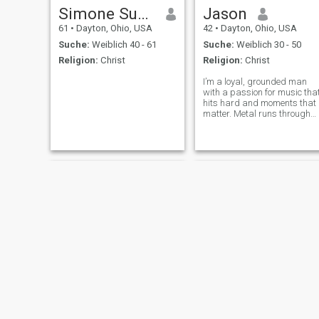
Simone Susanna
Jason
61
•
Dayton, Ohio, USA
42
•
Dayton, Ohio, USA
Suche:
Weiblich 40 - 61
Suche:
Weiblich 30 - 50
Religion:
Christ
Religion:
Christ
I’m a loyal, grounded man
with a passion for music tha
hits hard and moments that
matter. Metal runs through
my veins, but so does
warmth, curiosity, and a
deep respect for tradition. I
love to travel—whether it’s
camping under the stars or
checking
Mark
Lorenzo