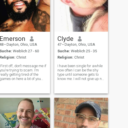
Emerson
Clyde
48
•
Dayton, Ohio, USA
47
•
Dayton, Ohio, USA
Suche:
Weiblich 27 - 60
Suche:
Weiblich 25 - 35
Religion:
Christ
Religion:
Christ
First off, don’t message me if
I have been single for awhile
you’re trying to scam. I’m
now often I can be the shy
really getting tired of the
type until someone gets to
games on here a lot of you
know me. I will not give up no
women are playing. Y’all on
matter how long or far I have
that BS. Stay out of my inbox.
to search to find you..I enjoy
I know many of you aren’t
making people laugh I've
even women. Got women
always been this way, life is
pictures up, but really
to serious most of