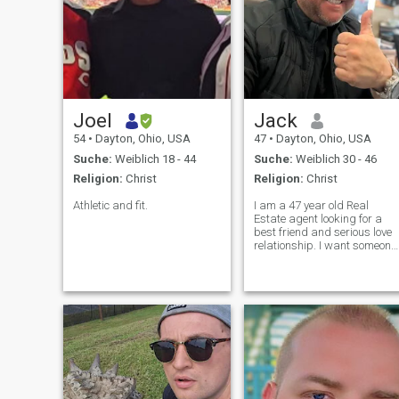
Joel
Jack
54
•
Dayton, Ohio, USA
47
•
Dayton, Ohio, USA
Suche:
Weiblich 18 - 44
Suche:
Weiblich 30 - 46
Religion:
Christ
Religion:
Christ
Athletic and fit.
I am a 47 year old Real
Estate agent looking for a
best friend and serious love
relationship. I want someone
affectionate and will love like
I love and not a free ride. I am
am fun, love fine dining,
riding motorcycles, and
relaxing while watching