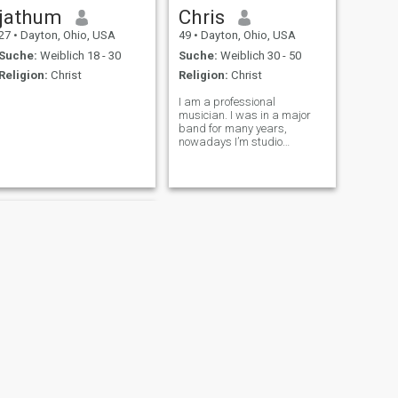
jathum
Chris
27
•
Dayton, Ohio, USA
49
•
Dayton, Ohio, USA
Suche:
Weiblich 18 - 30
Suche:
Weiblich 30 - 50
Religion:
Christ
Religion:
Christ
I am a professional
musician. I was in a major
band for many years,
nowadays I’m studio
musician that bands/pop
singers need us to help them
form songs. My goal is within
the next year to move to
Taiwan, Thailand or Brazil
Columbia I haven’t decided
WEITER
Bryan