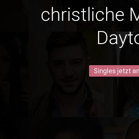
christliche 
Dayt
Singles jetzt 