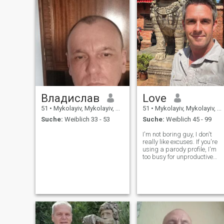
Владислав
Love
51
•
Mykolayiv, Mykolayiv, Ukraine
51
•
Mykolayiv, Mykolayiv, Ukraine
Suche:
Weiblich 33 - 53
Suche:
Weiblich 45 - 99
I'm not boring guy, I don't
really like excuses. If you're
using a parody profile, I'm
too busy for unproductive
long chats. My intentions
here are, little but meaningfu
chats, and let's take it to the
next level. I'm active and
interest in a strong