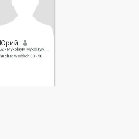
Юрий
52
•
Mykolayiv, Mykolayiv, Ukraine
Suche:
Weiblich 30 - 50
ating Sicherheit
Inhaltsübersicht
Community-Richtlinien