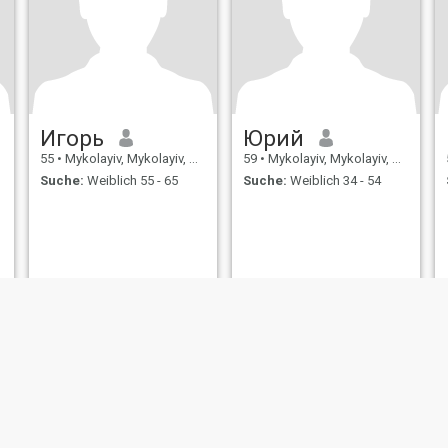
Игорь
Юрий
55
•
Mykolayiv, Mykolayiv, Ukraine
59
•
Mykolayiv, Mykolayiv, Ukraine
Suche:
Weiblich 55 - 65
Suche:
Weiblich 34 - 54
ungen
Rückerstattungsrichtlinien
Datenschutzerklärung
Cookie Richtlinie
D