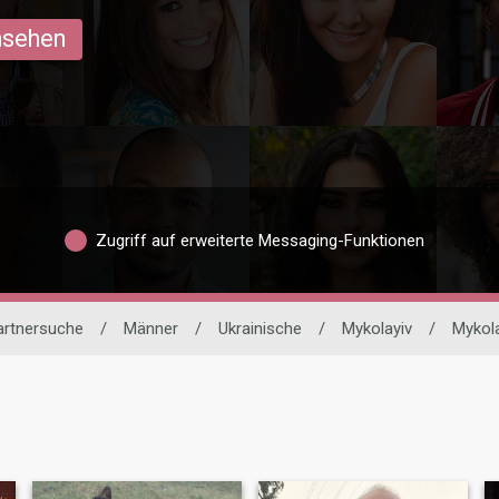
ansehen
Zugriff auf erweiterte Messaging-Funktionen
Partnersuche
/
Männer
/
Ukrainische
/
Mykolayiv
/
Mykola