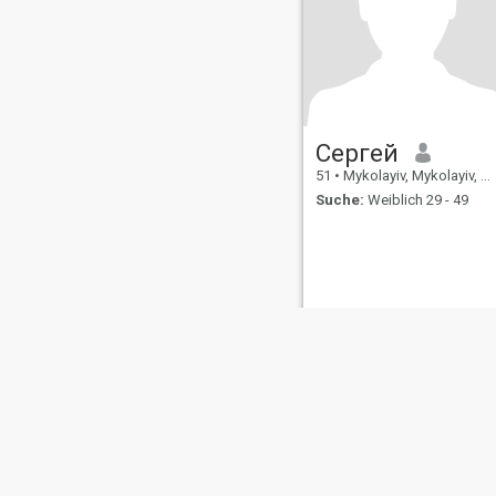
Сергей
51
•
Mykolayiv, Mykolayiv, Ukraine
Suche:
Weiblich 29 - 49
Über uns
Kontakt
Erfolgsgeschichten
Nutzungsbeding