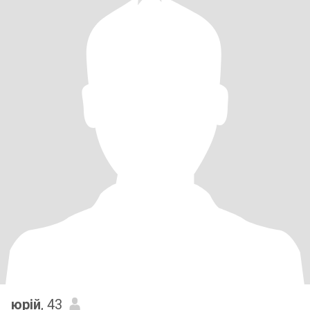
юрій
, 43