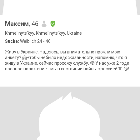
Максим
, 46
Khmel'nyts'kyy, Khmel'nyts'kyy, Ukraine
Suche:
Weiblich 24 - 46
Живу в Украине. Надеюсь, вы внимательно прочли мою
анкету? 🤗Чтобы небыло недосказанности, напомню, что я
живу в Украине, сейчас прохожу службу. 🫡 У нас уже 2 года
военное положение - мы в состоянии войны с россией😮‍💨 😏Я
не смогу покинуть свою