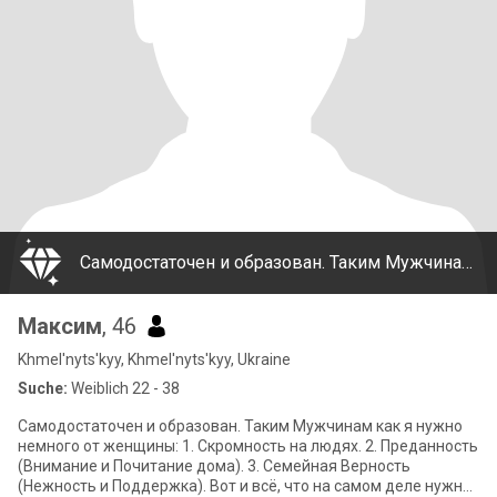
Самодостаточен и образован. Таким Мужчинам как я нужно немного от женщины: 1. Скромность на людях. 2. Преданность (Внимание и Почитание дома). 3. Семейная Верность (Нежность и Поддержка). Вот и всё, что на самом деле нужно мужчине.🤗 Все мои фотогра
Максим
, 46
Khmel'nyts'kyy, Khmel'nyts'kyy, Ukraine
Suche:
Weiblich 22 - 38
Самодостаточен и образован. Таким Мужчинам как я нужно
немного от женщины: 1. Скромность на людях. 2. Преданность
(Внимание и Почитание дома). 3. Семейная Верность
(Нежность и Поддержка). Вот и всё, что на самом деле нужно