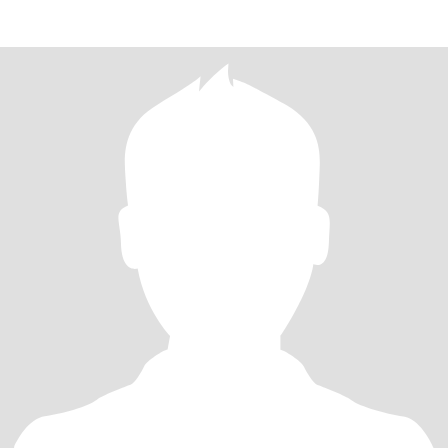
мужчине.🤗 Все мои фотогра