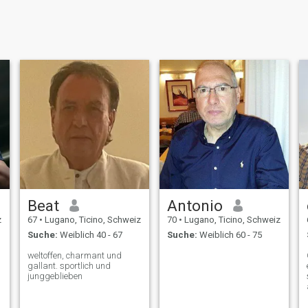
Beat
Antonio
z
67
•
Lugano, Ticino, Schweiz
70
•
Lugano, Ticino, Schweiz
Suche:
Weiblich 40 - 67
Suche:
Weiblich 60 - 75
weltoffen, charmant und
gallant. sportlich und
junggeblieben