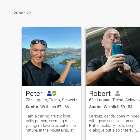
1 - 20 von 20
Peter
Robert
72
•
Lugano, Ticino, Schweiz
62
•
Lugano, Ticino, Schwei
Suche:
Weiblich 57 - 66
Suche:
Weiblich 50 - 54
I am a caring, trusty, loyal,
Serious, gentle, open-minded
activ person, seeming much
with good sense of humor.
younger. I love to be out in the
Rather solitary, I love deep
nature, in the Mountains, at
dialogue but also cheerfully
the Sea. Important are
ironic about life and
traveling, sportive activities,
situations. I traveled a lot for