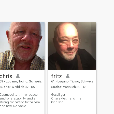
chris
fritz
69
•
Lugano, Ticino, Schweiz
61
•
Lugano, Ticino, Schweiz
Suche:
Weiblich 37 - 65
Suche:
Weiblich 30 - 48
Cosmopolitan, inner peace,
Geselliger
emotional stability, and a
Charakter,manchmal
strong connection to the here
kindisch
and now. No panic.