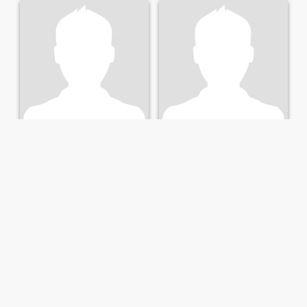
Aldo
Gian Rudolf
79
•
Lugano, Ticino, Schweiz
75
•
Lugano, Ticino, Schweiz
Suche:
Weiblich 40 - 61
Suche:
Weiblich 40 - 60