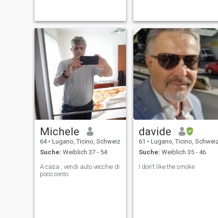
but also social and cultural
work, now I prefer to enjoy
live, dancing, cooking, or just
with my bike the beauty that
enjoy a nice e
the surrounding area of
Michele
davide
64
•
Lugano, Ticino, Schweiz
61
•
Lugano, Ticino, Schwei
Suche:
Weiblich 37 - 54
Suche:
Weiblich 35 - 46
A casa , vendi auto vecchie di
I don't like the smoke
poco conto