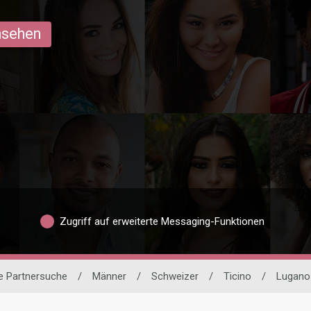
ansehen
Zugriff auf erweiterte Messaging-Funktionen
le Partnersuche
/
Männer
/
Schweizer
/
Ticino
/
Lugano