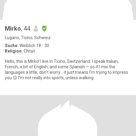
Mirko
, 44
Lugano, Ticino, Schweiz
Suche:
Weiblich 18 - 30
Religion:
Christ
Hello, this is Mirko! I live in Ticino, Switzerland. I speak Italian,
French, a bit of English, and some Spanish — so if I mix the
languages a little, don’t worry… it just means I’m trying to impress
you 😉 I’m not really into sports, unless walking