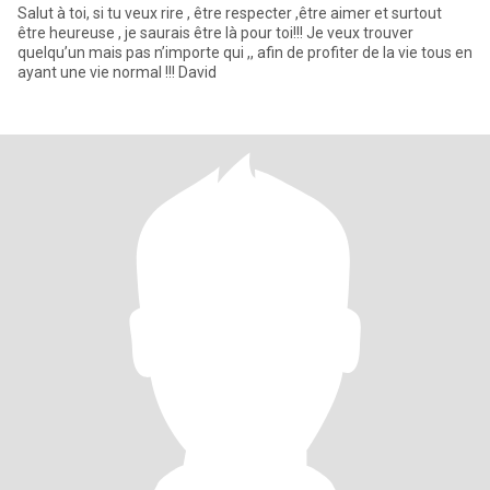
Salut à toi, si tu veux rire , être respecter ,être aimer et surtout
être heureuse , je saurais être là pour toi!!! Je veux trouver
quelqu’un mais pas n’importe qui ,, afin de profiter de la vie tous en
ayant une vie normal !!! David