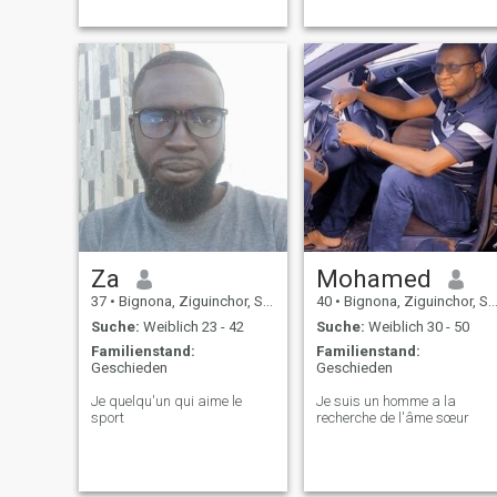
Za
Mohamed
37
•
Bignona, Ziguinchor, Senegal
40
•
Bignona, Ziguinchor, Senegal
Suche:
Weiblich 23 - 42
Suche:
Weiblich 30 - 50
Familienstand:
Familienstand:
Geschieden
Geschieden
Je quelqu'un qui aime le
Je suis un homme a la
sport
recherche de l'âme sœur