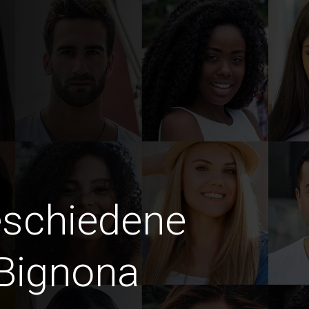
eschiedene
Bignona