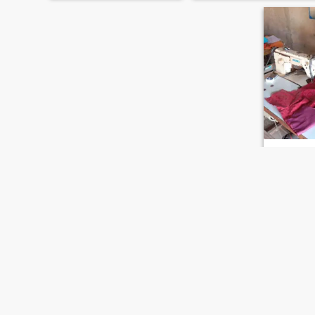
Lami
43
•
Bignona,
Suche:
Wei
Familiens
Geschied
ERSTE
ZURÜCK