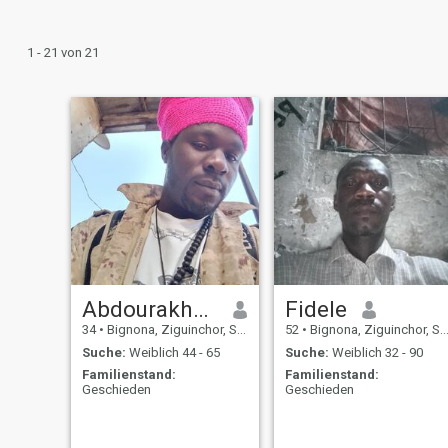
1 - 21 von 21
Abdourakhmane
Fidele
34
•
Bignona, Ziguinchor, Senegal
52
•
Bignona, Ziguinchor, Senegal
Suche:
Weiblich 44 - 65
Suche:
Weiblich 32 - 90
Familienstand:
Familienstand:
Geschieden
Geschieden