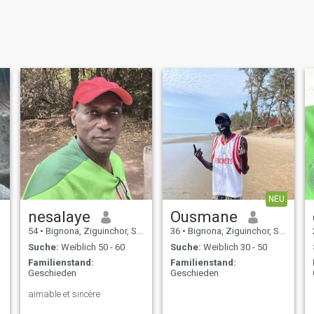
NEU
nesalaye
Ousmane
54
•
Bignona, Ziguinchor, Senegal
36
•
Bignona, Ziguinchor, Senegal
Suche:
Weiblich 50 - 60
Suche:
Weiblich 30 - 50
Familienstand:
Familienstand:
Geschieden
Geschieden
aimable et sincère