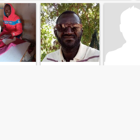
ne
Papa
Youssoup
 Ziguinchor, Senegal
44
•
Bignona, Ziguinchor, Senegal
43
•
Bignona, Ziguinch
blich 37 - 55
Suche:
Weiblich 25 - 48
Suche:
Weiblich 2
tand:
Familienstand:
Familienstand:
en
Geschieden
Geschieden