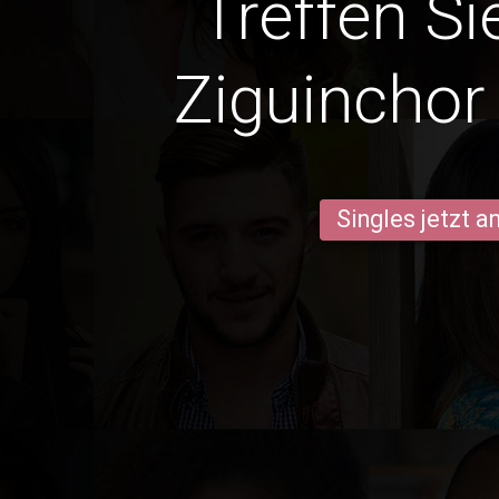
Treffen Si
Ziguincho
Singles jetzt 