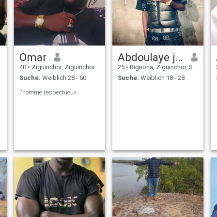
Omar
Abdoulaye junior Badji
40
•
Ziguinchor, Ziguinchor, Senegal
25
•
Bignona, Ziguinchor, Senegal
Suche:
Weiblich 28 - 50
Suche:
Weiblich 18 - 28
l'homme respectueux