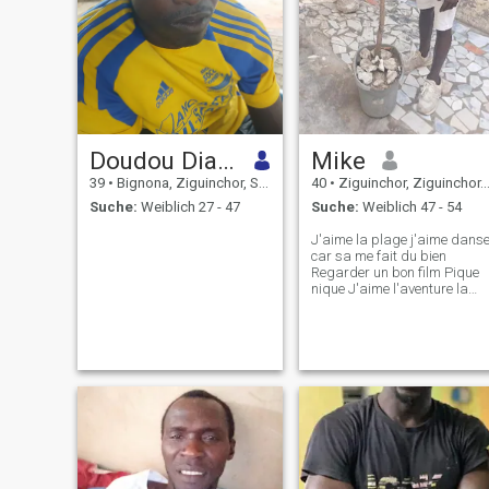
Doudou Diabian
Mike
39
•
Bignona, Ziguinchor, Senegal
40
•
Ziguinchor, Ziguinchor, Senegal
Suche:
Weiblich 27 - 47
Suche:
Weiblich 47 - 54
J'aime la plage j'aime dans
car sa me fait du bien
Regarder un bon film Pique
nique J'aime l'aventure la
verdure J'aime les blagues
Plaisanter Rendre heureux o
heureuse à tout ce qui
m'entoure et qu'il m'aime Les
travaux De bricolage J'aime
travai