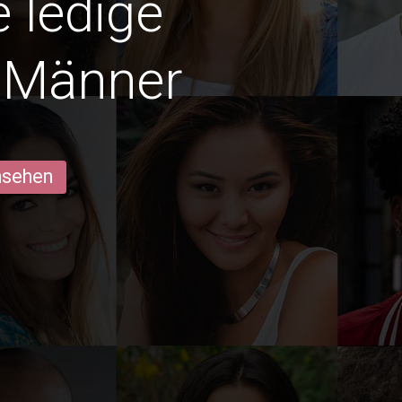
e ledige
r Männer
ansehen