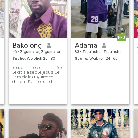
NEU
Bakolong
Adama
46
•
Ziguinchor, Ziguinchor, Senegal
33
•
Ziguinchor, Ziguinchor, Senegal
Suche:
Weiblich 20 - 80
Suche:
Weiblich 24 - 60
e
je suis une personne honnête.
Je crois à se que je suis. Je
respecte la croyance de
chacun. J'aime le sport
(football), voyager et
u
échanger avec mes
semblables. J'aime faire la
fête. je suis un personne
jovial. J'accepte toute
personne qui trouve que