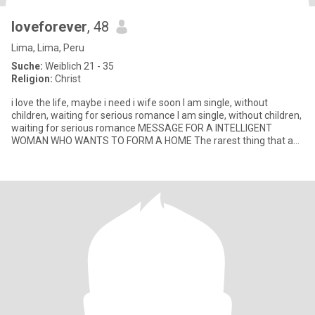
loveforever
, 48
Lima, Lima, Peru
Suche:
Weiblich 21 - 35
Religion:
Christ
i love the life, maybe i need i wife soon I am single, without
children, waiting for serious romance I am single, without children,
waiting for serious romance MESSAGE FOR A INTELLIGENT
WOMAN WHO WANTS TO FORM A HOME The rarest thing that a
woman f