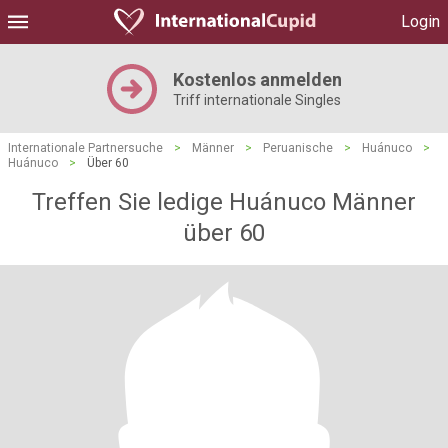
Login
Kostenlos anmelden
Triff internationale Singles
Internationale Partnersuche
>
Männer
>
Peruanische
>
Huánuco
>
Huánuco
>
Über 60
Treffen Sie ledige Huánuco Männer
über 60