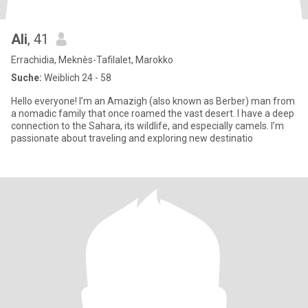
Ali
, 41
Errachidia, Meknès-Tafilalet, Marokko
Suche:
Weiblich 24 - 58
Hello everyone! I’m an Amazigh (also known as Berber) man from
a nomadic family that once roamed the vast desert. I have a deep
connection to the Sahara, its wildlife, and especially camels. I’m
passionate about traveling and exploring new destinatio