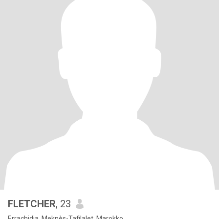
FLETCHER
, 23
Errachidia, Meknès-Tafilalet, Marokko