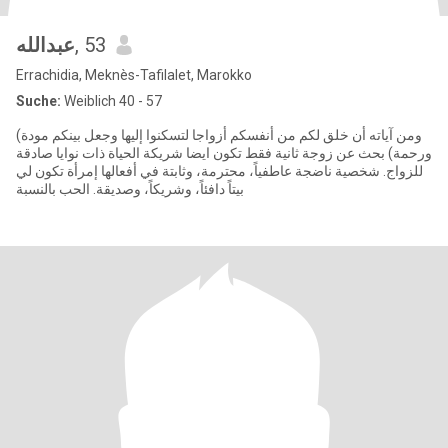
عبدالله
, 53
Errachidia, Meknès-Tafilalet, Marokko
Suche:
Weiblich 40 - 57
(ومن آياته أن خلق لكم من أنفسكم أزواجا لتسكنوا إليها وجعل بينكم مودة
ورحمة) بحث عن زوجة ثانية فقط تكون ايضا شريكة الحياة ذات نوايا صادقة
للزواج. شخصية ناضجة عاطفياً، محترمة، وثابتة في أفعالها إمرأة تكون لي
بيتاً دافئاً، وشريكاً، وصديقة. الحب بالنسبة