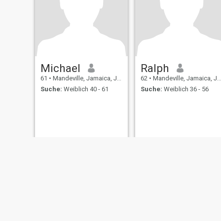
Michael
Ralph
61
•
Mandeville, Jamaica, Jamaika
62
•
Mandeville, Jamaica, Jamaika
Suche:
Weiblich 40 - 61
Suche:
Weiblich 36 - 56
Über uns
Kontakt
Erfolgsgeschichten
Nutzungsbeding