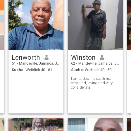
Lenworth
Winston
61
•
Mandeville, Jamaica, Jamaika
62
•
Mandeville, Jamaica, Jamaika
Suche:
Weiblich 40 - 61
Suche:
Weiblich 40 - 60
I am a down to earth man,
very kind, loving and very
considerate.