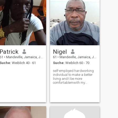
Patrick
Nigel
61
•
Mandeville, Jamaica, Jamaika
61
•
Mandeville, Jamaica, Jamaika
Suche:
Weiblich 40 - 61
Suche:
Weiblich 60 - 70
self-employed hardworking
individual to make a better
living and t be more
comfortablemwith my
partner of choice