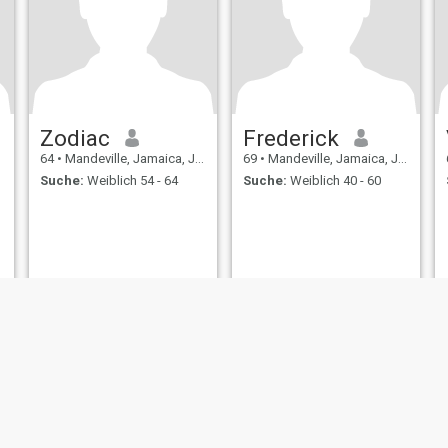
Zodiac
Frederick
64
•
Mandeville, Jamaica, Jamaika
69
•
Mandeville, Jamaica, Jamaika
Suche:
Weiblich 54 - 64
Suche:
Weiblich 40 - 60
ungen
Rückerstattungsrichtlinien
Datenschutzerklärung
Cookie Richtlinie
D