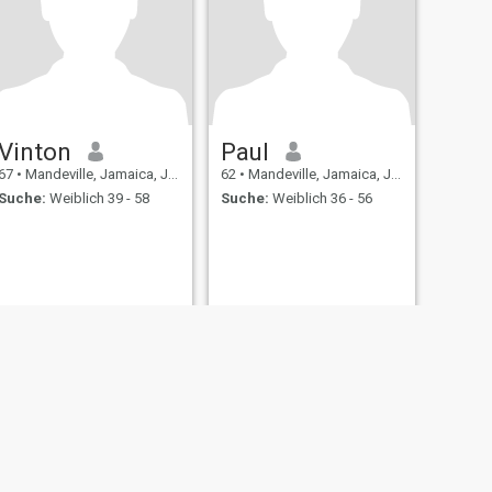
Vinton
Paul
67
•
Mandeville, Jamaica, Jamaika
62
•
Mandeville, Jamaica, Jamaika
Suche:
Weiblich 39 - 58
Suche:
Weiblich 36 - 56
ating Sicherheit
Inhaltsübersicht
Community-Richtlinien