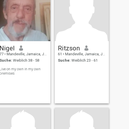
Nigel
Ritzson
77
•
Mandeville, Jamaica, Jamaika
61
•
Mandeville, Jamaica, Jamaika
Suche:
Weiblich 38 - 58
Suche:
Weiblich 23 - 61
Live on my own in my own
premises