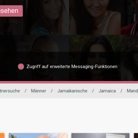
ansehen
Zugriff auf erweiterte Messaging-Funktionen
rtnersuche
/
Männer
/
Jamaikanische
/
Jamaica
/
Mande