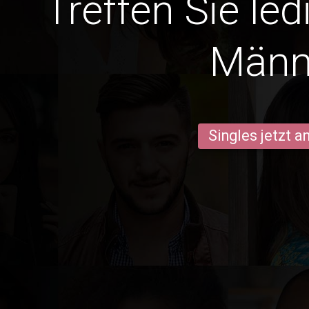
Treffen Sie led
Männ
Singles jetzt 