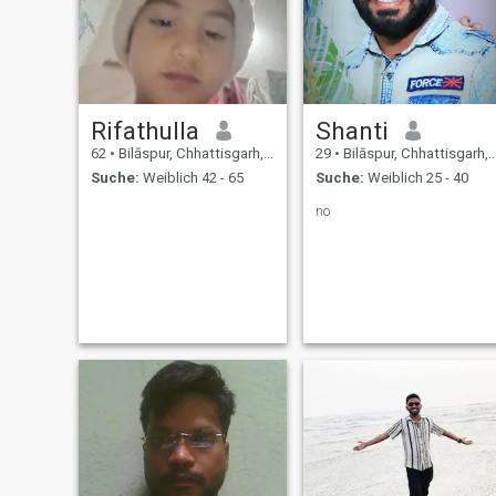
Rifathulla
Shanti
62
•
Bilāspur, Chhattisgarh, Indien
29
•
Bilāspur, Chhattisgarh, Indien
Suche:
Weiblich 42 - 65
Suche:
Weiblich 25 - 40
no