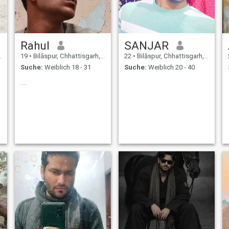
Rahul
SANJAR
19
•
Bilāspur, Chhattisgarh, Indien
22
•
Bilāspur, Chhattisgarh, Indien
Suche:
Weiblich 18 - 31
Suche:
Weiblich 20 - 40
....