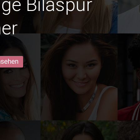
ige Bilāspur
er
ansehen