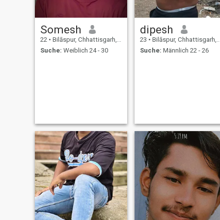
Somesh
dipesh
22
•
Bilāspur, Chhattisgarh, Indien
23
•
Bilāspur, Chhattisgarh, Indien
Suche:
Weiblich 24 - 30
Suche:
Männlich 22 - 26