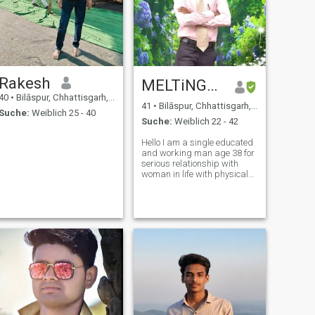
Rakesh
MELTiNG💞❤️
40
•
Bilāspur, Chhattisgarh, Indien
41
•
Bilāspur, Chhattisgarh, Indien
Suche:
Weiblich 25 - 40
Suche:
Weiblich 22 - 42
Hello I am a single educated
and working man age 38 for
serious relationship with
woman in life with physical
,mental and economical too.