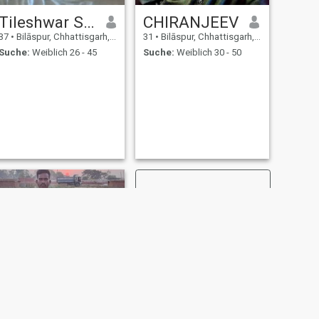
Tileshwar Singh
CHIRANJEEV
37
•
Bilāspur, Chhattisgarh, Indien
31
•
Bilāspur, Chhattisgarh, Indien
Suche:
Weiblich 26 - 45
Suche:
Weiblich 30 - 50
WEITER