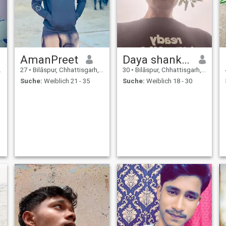
AmanPreet
Daya shankar
27
•
Bilāspur, Chhattisgarh, Indien
30
•
Bilāspur, Chhattisgarh, Indien
Suche:
Weiblich 21 - 35
Suche:
Weiblich 18 - 30