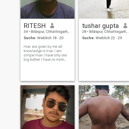
RITESH
tushar gupta
34
•
Bilāspur, Chhattisgarh, Indien
28
•
Bilāspur, Chhattisgarh, Indien
Suche:
Weiblich 18 - 20
Suche:
Weiblich 22 - 29
Hiar are given by me all
knowladge is true. I am
simpie man.I have only one
big bother I have no mom,
dayd.