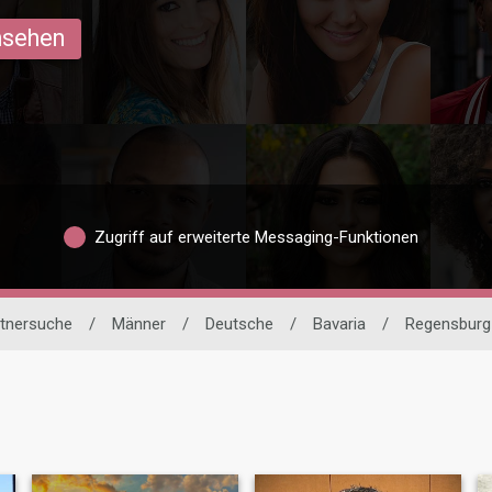
ansehen
Zugriff auf erweiterte Messaging-Funktionen
rtnersuche
/
Männer
/
Deutsche
/
Bavaria
/
Regensburg