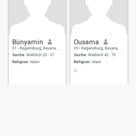
Bünyamin
Ousama
31
•
Regensburg, Bavaria, Deutschland
35
•
Regensburg, Bavaria, Deutschland
Suche:
Weiblich 20 - 37
Suche:
Weiblich 42 - 73
Religion:
Islam
Religion:
Islam
Tr
ungen
Rückerstattungsrichtlinien
Datenschutzerklärung
Cookie Richtlinie
D