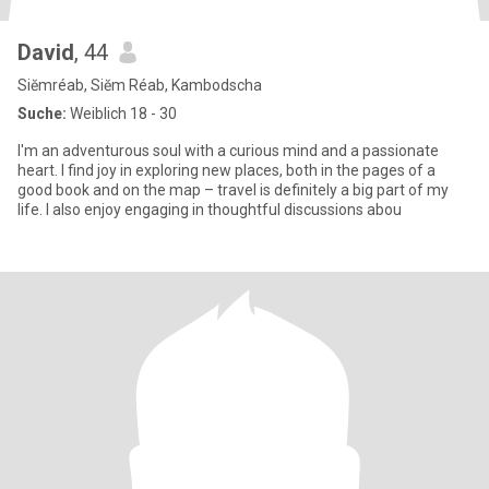
David
, 44
Siĕmréab, Siĕm Réab, Kambodscha
Suche:
Weiblich 18 - 30
I'm an adventurous soul with a curious mind and a passionate
heart. I find joy in exploring new places, both in the pages of a
good book and on the map – travel is definitely a big part of my
life. I also enjoy engaging in thoughtful discussions abou