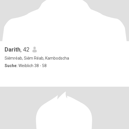
Darith
, 42
Siĕmréab, Siĕm Réab, Kambodscha
Suche:
Weiblich 38 - 58