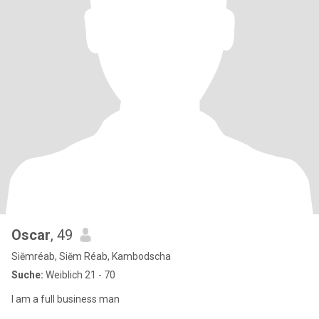
Oscar
, 49
Siĕmréab, Siĕm Réab, Kambodscha
Suche:
Weiblich 21 - 70
I am a full business man