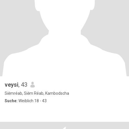
veysi
, 43
Siĕmréab, Siĕm Réab, Kambodscha
Suche:
Weiblich 18 - 43