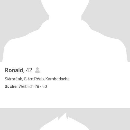
Ronald
, 42
Siĕmréab, Siĕm Réab, Kambodscha
Suche:
Weiblich 28 - 60