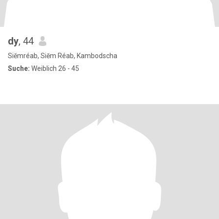
dy
, 44
Siĕmréab, Siĕm Réab, Kambodscha
Suche:
Weiblich 26 - 45