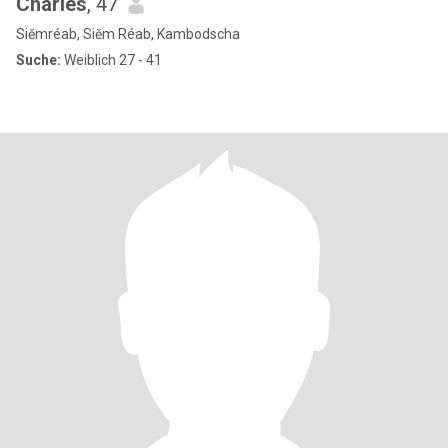
Charles
, 47
Siĕmréab, Siĕm Réab, Kambodscha
Suche:
Weiblich 27 - 41