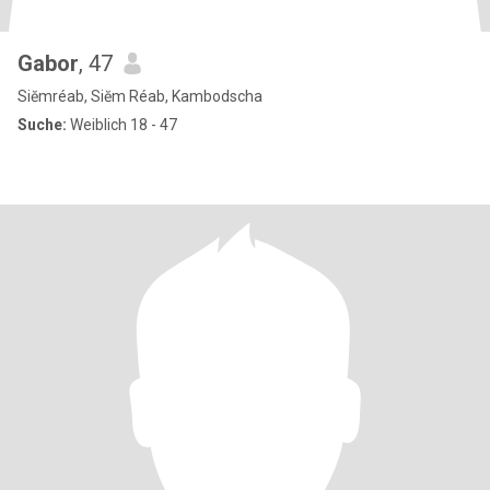
Gabor
, 47
Siĕmréab, Siĕm Réab, Kambodscha
Suche:
Weiblich 18 - 47