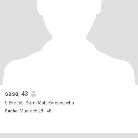
sasa
, 43
Siĕmréab, Siĕm Réab, Kambodscha
Suche:
Männlich 28 - 48