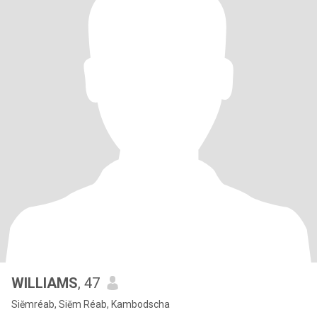
WILLIAMS
, 47
Siĕmréab, Siĕm Réab, Kambodscha