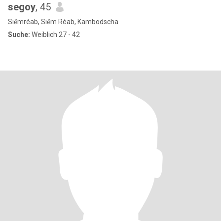
segoy
, 45
Siĕmréab, Siĕm Réab, Kambodscha
Suche:
Weiblich 27 - 42