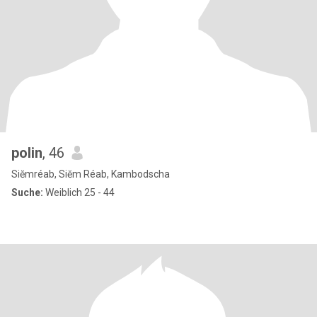
polin
, 46
Siĕmréab, Siĕm Réab, Kambodscha
Suche:
Weiblich 25 - 44