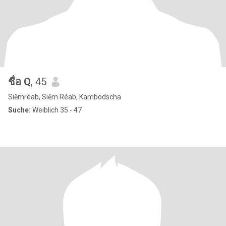
ชื่อ Q
, 45
Siĕmréab, Siĕm Réab, Kambodscha
Suche:
Weiblich 35 - 47