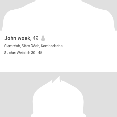
John woek
, 49
Siĕmréab, Siĕm Réab, Kambodscha
Suche:
Weiblich 30 - 45