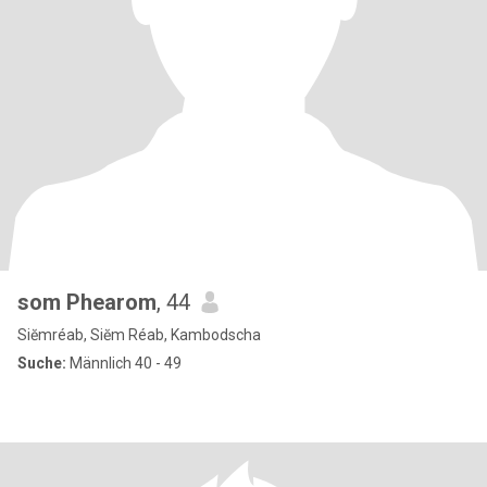
som Phearom
, 44
Siĕmréab, Siĕm Réab, Kambodscha
Suche:
Männlich 40 - 49