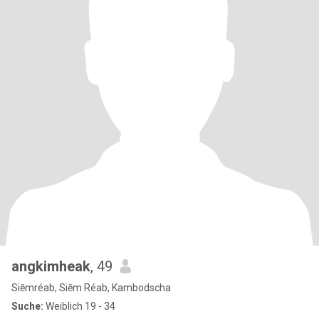
angkimheak
, 49
Siĕmréab, Siĕm Réab, Kambodscha
Suche:
Weiblich 19 - 34