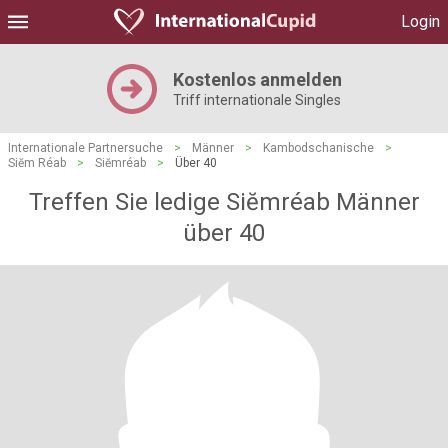
Login
Kostenlos anmelden
Triff internationale Singles
Internationale Partnersuche
>
Männer
>
Kambodschanische
>
Siĕm Réab
>
Siĕmréab
>
Über 40
Treffen Sie ledige Siĕmréab Männer
über 40