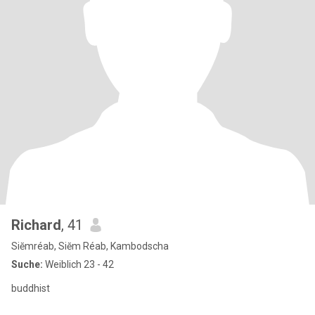
Richard
, 41
Siĕmréab, Siĕm Réab, Kambodscha
Suche:
Weiblich 23 - 42
buddhist