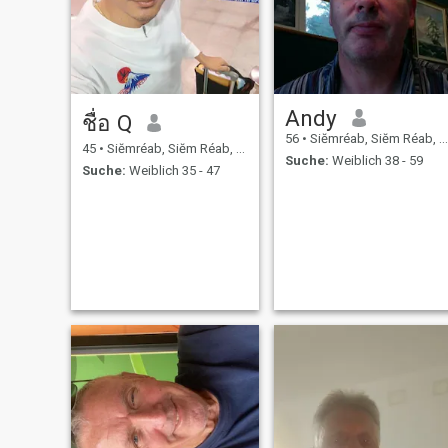
Andy
ชื่อ Q
56
•
Siĕmréab, Siĕm Réab, Kambodscha
45
•
Siĕmréab, Siĕm Réab, Kambodscha
Suche:
Weiblich 38 - 59
Suche:
Weiblich 35 - 47