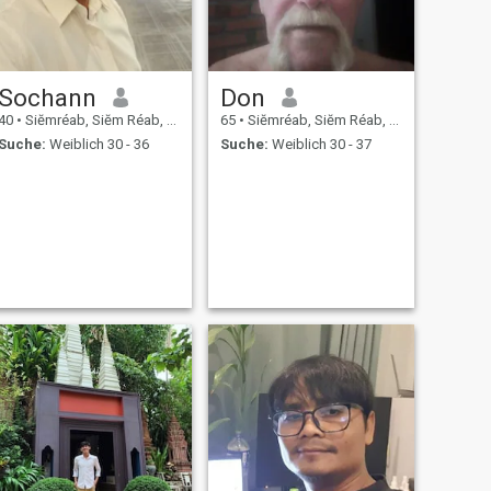
Sochann
Don
40
•
Siĕmréab, Siĕm Réab, Kambodscha
65
•
Siĕmréab, Siĕm Réab, Kambodscha
Suche:
Weiblich 30 - 36
Suche:
Weiblich 30 - 37