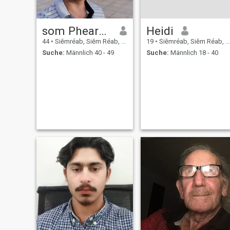
som Phearom
Heidi
44
•
Siĕmréab, Siĕm Réab, Kambodscha
19
•
Siĕmréab, Siĕm Réab, Kambodscha
Suche:
Männlich 40 - 49
Suche:
Männlich 18 - 40