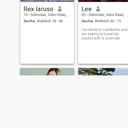
Rex laruso
Lee
19
•
Siĕmréab, Siĕm Réab, Kambodscha
65
•
Siĕmréab, Siĕm Réab, Kambodscha
Suche:
Weiblich 18 - 85
Suche:
Weiblich 60 - 75
I've retired to Cambodia and
am looking to travel the
country with a soulmate.