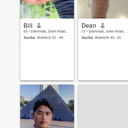
Bill
Dean
65
•
Siĕmréab, Siĕm Réab, Kambodscha
73
•
Siĕmréab, Siĕm Réab, Kambodscha
Suche:
Weiblich 32 - 44
Suche:
Weiblich 44 - 63