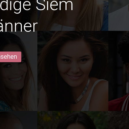
edige Siĕm
änner
ansehen