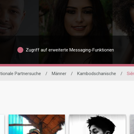
Zugriff auf erweiterte Messaging-Funktionen
ationale Partnersuche
/
Männer
/
Kambodschanische
/
Siĕ