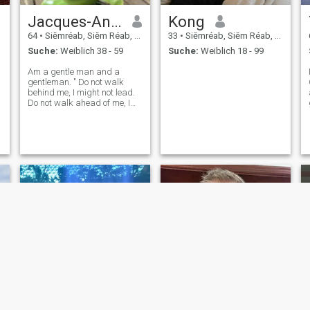
Jacques-Andre
Kong
64
•
Siĕmréab, Siĕm Réab, Kambodscha
33
•
Siĕmréab, Siĕm Réab, Kambodscha
Suche:
Weiblich 38 - 59
Suche:
Weiblich 18 - 99
Am a gentle man and a
gentleman. " Do not walk
behind me, I might not lead.
Do not walk ahead of me, I
will wander away. Walk by
my side and be my equal" (
jab) By the way, I am also
fluent in French and doing
well in Spanish.