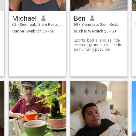
Michael
Ben
62
•
Siĕmréab, Siĕm Réab, Kambodscha
69
•
Siĕmréab, Siĕm Réab, Kambodscha
Suche:
Weiblich 35 - 50
Suche:
Weiblich 25 - 50
Sports, books, and as little
technology and social media
as humanly possible