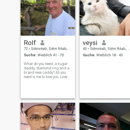
Rolf
veysi
72
•
Siĕmréab, Siĕm Réab, Kambodscha
43
•
Siĕmréab, Siĕm Réab, Kambodscha
Suche:
Weiblich 41 - 70
Suche:
Weiblich 18 - 43
What do you need, a sugar
daddy, diamond ring and a
brand new caddy? All you
need is me to love you. Love
me tenderly, love me true, and
I will doo the same for you