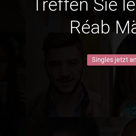
Treffen Sie l
Réab M
Singles jetzt 