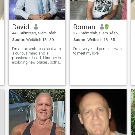
David
Roman
44
•
Siĕmréab, Siĕm Réab, Kambodscha
37
•
Siĕmréab, Siĕm Réab, Kambodscha
Suche:
Weiblich 18 - 30
Suche:
Weiblich 18 - 35
I'm an adventurous soul with
I'm a very kind person. I want
a curious mind and a
to meet my love
passionate heart. I find joy in
exploring new places, both in
the pages of a good book
and on the map – travel is
definitely a big part of my
life. I also enjoy engaging in
thoughtful discussions abou