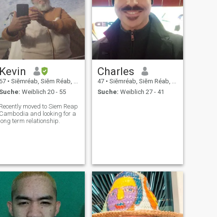
Kevin
Charles
67
•
Siĕmréab, Siĕm Réab, Kambodscha
47
•
Siĕmréab, Siĕm Réab, Kambodscha
Suche:
Weiblich 20 - 55
Suche:
Weiblich 27 - 41
Recently moved to Siem Reap
Cambodia and looking for a
long term relationship.