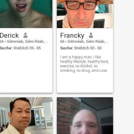
Derick
Francky
26
•
Siĕmréab, Siĕm Réab, Kambodscha
66
•
Siĕmréab, Siĕm Réab, Kambodscha
Suche:
Weiblich 59 - 95
Suche:
Weiblich 30 - 50
I am a happy man, I like
healthy lifestyle, healthy food,
exercise, no Alcohol, no
smoking, no drug, and Love