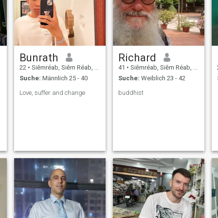
Bunrath
Richard
22
•
Siĕmréab, Siĕm Réab, Kambodscha
41
•
Siĕmréab, Siĕm Réab, Kambodscha
Suche:
Männlich 25 - 40
Suche:
Weiblich 23 - 42
Love, suffer and change
buddhist