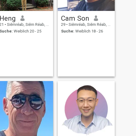
Heng
Cam Son
21
•
Siĕmréab, Siĕm Réab, Kambodscha
29
•
Siĕmréab, Siĕm Réab, Kambodscha
Suche:
Weiblich 20 - 25
Suche:
Weiblich 18 - 26