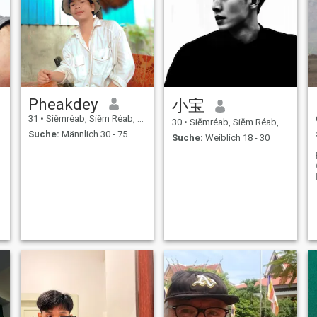
Pheakdey
小宝
31
•
Siĕmréab, Siĕm Réab, Kambodscha
30
•
Siĕmréab, Siĕm Réab, Kambodscha
Suche:
Männlich 30 - 75
Suche:
Weiblich 18 - 30