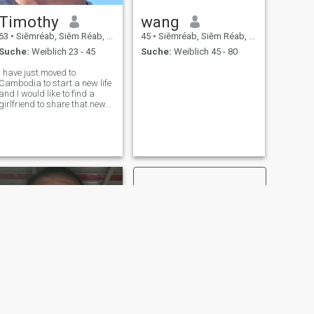
Timothy
wang
63
•
Siĕmréab, Siĕm Réab, Kambodscha
45
•
Siĕmréab, Siĕm Réab, Kambodscha
Suche:
Weiblich 23 - 45
Suche:
Weiblich 45 - 80
I have just.moved to
Cambodia to start a new life
and I would like to find a
girlfriend to share that.new
life with me
WEITER