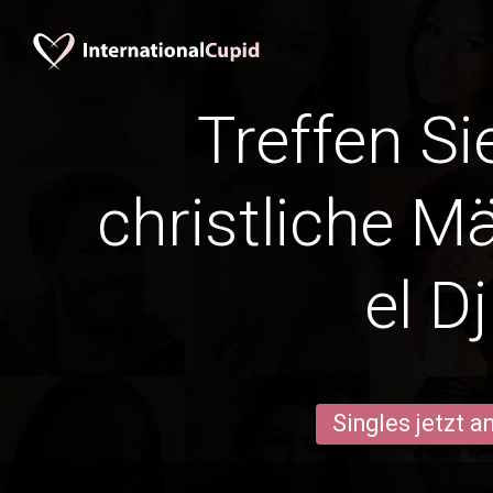
Treffen Si
christliche Mä
el Dj
Singles jetzt 