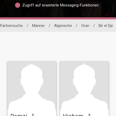
Zugriff auf erweiterte Messaging-Funktionen
e Partnersuche
/
Männer
/
Algerische
/
Oran
/
Bir el Djir
Ramzi
Hichem