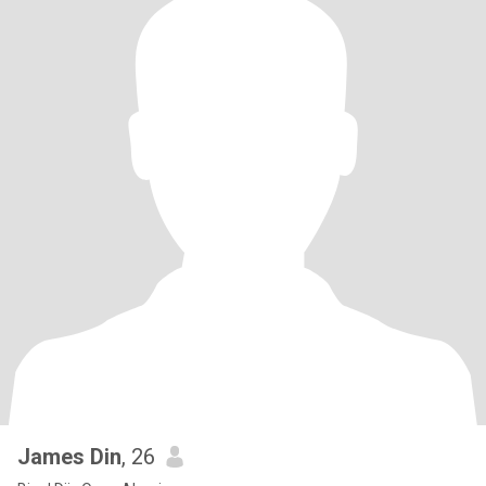
James Din
, 26