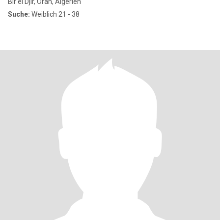
Bir el Djir, Oran, Algerien
Suche:
Weiblich 21 - 38