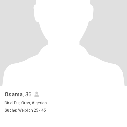
Osama
, 36
Bir el Djir, Oran, Algerien
Suche:
Weiblich 25 - 45