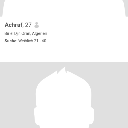
Achraf
, 27
Bir el Djir, Oran, Algerien
Suche:
Weiblich 21 - 40