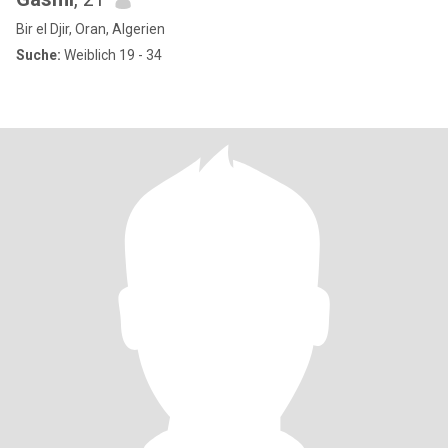
Bir el Djir, Oran, Algerien
Suche:
Weiblich 19 - 34