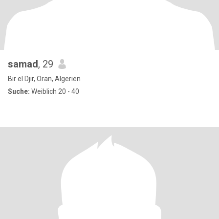
samad
, 29
Bir el Djir, Oran, Algerien
Suche:
Weiblich 20 - 40