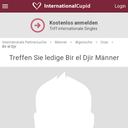
Login
Kostenlos anmelden
Triff internationale Singles
Internationale Partnersuche
>
Männer
>
Algerische
>
Oran
>
Bir el Djir
Treffen Sie ledige Bir el Djir Männer