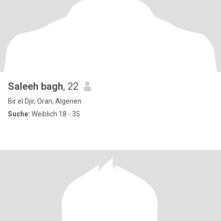
Saleeh bagh
, 22
Bir el Djir, Oran, Algerien
Suche:
Weiblich 18 - 35