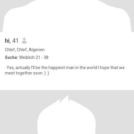
hi
, 41
Chlef, Chlef, Algerien
Suche:
Weiblich 21 - 38
..Yes, actually I'll be the happiest man in the world I hope that we
meet together soon :) :)