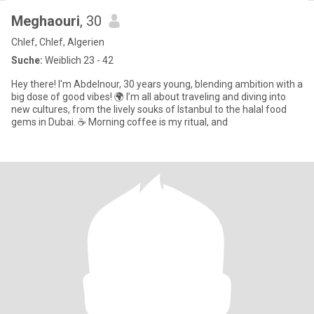
Meghaouri
, 30
Chlef, Chlef, Algerien
Suche:
Weiblich 23 - 42
Hey there! I'm Abdelnour, 30 years young, blending ambition with a
big dose of good vibes! 🌍 I’m all about traveling and diving into
new cultures, from the lively souks of Istanbul to the halal food
gems in Dubai. ☕ Morning coffee is my ritual, and