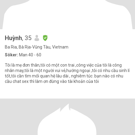
Huỳnh
, 35
Ba Ria, Bà Rịa-Vũng Tàu, Vietnam
Söker:
Man 40 - 60
Tôi là mẹ đơn thân,tôi có một con trai ,công việc của tôi là công
nhân may,tôi là một người vui vẻ,hướng ngoại ,tôi có nhu cầu sinh lí
tốt,tôi cần tìm mối quan hệ lâu dài , nghiêm túc .bạn nào có nhu
cầu chat sex thì làm ơn đừng vào tài khoản của tôi