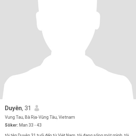
Duyên
, 31
Vung Tau, Bà Rịa-Vũng Tàu, Vietnam
Söker:
Man 33 - 43
tôi tên Duyên 31 tuổi đến từ Việt Nam, tôi đang sống một mình, tôi