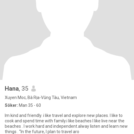
Hana
, 35
Xuyen Moc, Bà Rịa-Vũng Tàu, Vietnam
Söker:
Man 35 - 60
Im kind and friendly. i like travel and explore new places. I like to
cook and spend time with family.i like beaches I like live near the
beaches . I work hard and independent.alway listen and learn new
things . “In the future, I plan to travel aro