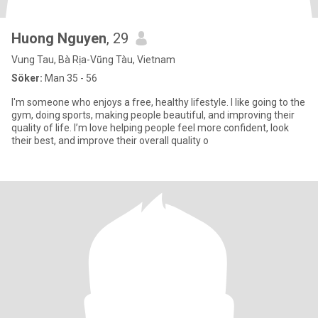
Huong Nguyen
, 29
Vung Tau, Bà Rịa-Vũng Tàu, Vietnam
Söker:
Man 35 - 56
I'm someone who enjoys a free, healthy lifestyle. I like going to the
gym, doing sports, making people beautiful, and improving their
quality of life. I’m love helping people feel more confident, look
their best, and improve their overall quality o