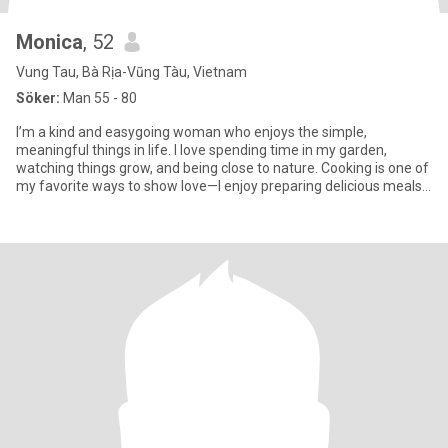
Monica
, 52
Vung Tau, Bà Rịa-Vũng Tàu, Vietnam
Söker:
Man 55 - 80
I’m a kind and easygoing woman who enjoys the simple,
meaningful things in life. I love spending time in my garden,
watching things grow, and being close to nature. Cooking is one of
my favorite ways to show love—I enjoy preparing delicious meals
and