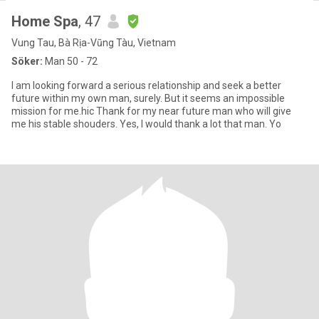
Home Spa
, 47
Vung Tau, Bà Rịa-Vũng Tàu, Vietnam
Söker:
Man 50 - 72
I am looking forward a serious relationship and seek a better
future within my own man, surely. But it seems an impossible
mission for me.hic Thank for my near future man who will give
me his stable shouders. Yes, I would thank a lot that man. Yo