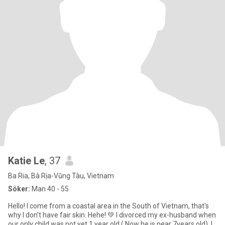
Katie Le
, 37
Ba Ria, Bà Rịa-Vũng Tàu, Vietnam
Söker:
Man 40 - 55
Hello! I come from a coastal area in the South of Vietnam, that's
why I don't have fair skin. Hehe! 💚 I divorced my ex-husband when
our only child was not yet 1 year old ( Now he is near 7years old). I