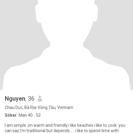
Nguyen
, 36
Chau Duc, Bà Rịa-Vũng Tàu, Vietnam
Söker:
Man 40 - 52
I am simple .im warm and friendly.i like beaches.i like to cook .you
can say I’m traditional but depends … .i like to spend time with