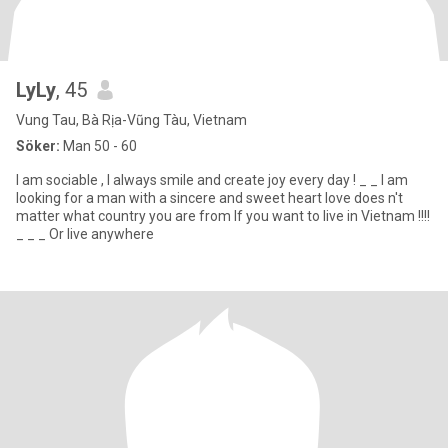
LyLy
, 45
Vung Tau, Bà Rịa-Vũng Tàu, Vietnam
Söker:
Man 50 - 60
I am sociable , I always smile and create joy every day ! _ _ I am
looking for a man with a sincere and sweet heart love does n't
matter what country you are from If you want to live in Vietnam !!!!
_ _ _ Or live anywhere