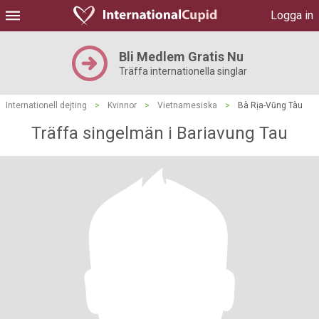
Logga in
Bli Medlem Gratis Nu
Träffa internationella singlar
Internationell dejting
>
Kvinnor
>
Vietnamesiska
>
Bà Rịa-Vũng Tàu
Träffa singelmän i Bariavung Tau