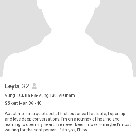
Leyla
, 32
Vung Tau, Bà Rịa-Vũng Tàu, Vietnam
Söker:
Man 36 - 40
About me: I’m a quiet soul at first, but once I feel safe, I open up
and love deep conversations. I’m on a journey of healing and
learning to open my heart. I’ve never been in love — maybe I’m just
waiting for the right person. If it’s you, I’ll lov