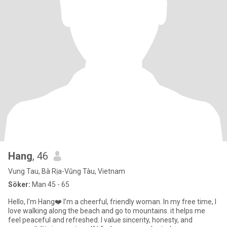
Hang
, 46
Vung Tau, Bà Rịa-Vũng Tàu, Vietnam
Söker:
Man 45 - 65
Hello, I'm Hang❤️ I’m a cheerful, friendly woman. In my free time, I
love walking along the beach and go to mountains. it helps me
feel peaceful and refreshed. I value sincerity, honesty, and