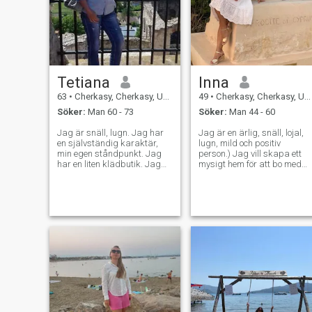
Tetiana
Inna
63
•
Cherkasy, Cherkasy, Ukraina
49
•
Cherkasy, Cherkasy, Ukraina
Söker:
Man 60 - 73
Söker:
Man 44 - 60
Jag är snäll, lugn. Jag har
Jag är en ärlig, snäll, lojal,
en självständig karaktär,
lugn, mild och positiv
min egen ståndpunkt. Jag
person.) Jag vill skapa ett
har en liten klädbutik. Jag
mysigt hem för att bo med
älskar att lära mig
min älskade, hålla händern
programmeringsspråk jag
och titta in i hans ögon. Jag
leder en hälsosam livsstil.
kan älska och utesluta och
Från filmer gillar jag
skulle behandla mig på
Hitchcocks detektiver. Från
samma sätt. ”Для мести
musik - Hotel California
приять и тредствать
Eagles. Jag älskar att gå
вести.” Vi vill alltid att vi ska
och resa. Men inte jag vill
behandla varandra med
vara ensam.
kärlek och vänlighet.
Förtroende är lätt att förlora
och det är aldrig möjligt att
få tillbaka det. Jag vill att
vårt hem ska vara den
bästa platsen i hela världen.