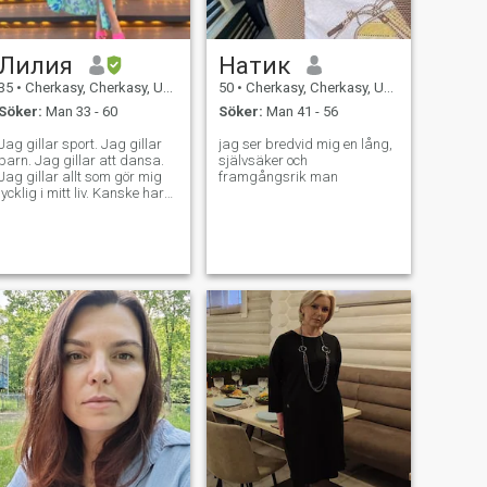
Лилия
Натик
35
•
Cherkasy, Cherkasy, Ukraina
50
•
Cherkasy, Cherkasy, Ukraina
Söker:
Man 33 - 60
Söker:
Man 41 - 56
Jag gillar sport. Jag gillar
jag ser bredvid mig en lång,
barn. Jag gillar att dansa.
självsäker och
Jag gillar allt som gör mig
framgångsrik man
lycklig i mitt liv. Kanske har
du min man skrivit till mig!
Jag wating dig