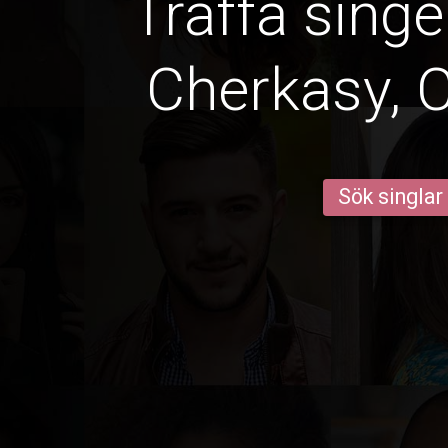
Träffa singe
Cherkasy, 
Sök singlar