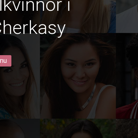
lkvinnor i
Cherkasy
 nu