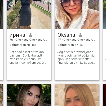
ирина
Oksana
70
•
Cherkasy, Cherkasy, Ukraina
47
•
Cherkasy, Cherkasy, Ukraina
Söker:
Man 68 - 80
Söker:
Man 47 - 57
Det är så skönt att vakna i
Jag är en självförsörjande
din famn. Det luktar gott
kvinna och kan försörja mig
med kaffe, eller hur? Det
själv. Jag söker inte efter
spelar ingen roll om det är
finansiären av mitt liv. Jag
du eller jag som vaknade
älskar att resa, besöka nya
tidigt och gjorde den. Att
länder, utforska dem och gå
göra trevliga saker för
på utflykter. Jag samlar
varandra är inte svårt, men
souvenirer från olika länder.
det är väldigt trevligt! Det är
Jag leder en hälsosam
underbart att bada i havet
livsstil, tittar på min kost och
och leka med vågorna. Och
upprätthåller fysisk
sen sitta med axlarna mot
kondition. Jag älskar
varandra. Och förstå hur
stränder och uteservering.
bra och lugnt vi är med
Jag gillar jazz. Jag gillar att
varandra. Det är underbart
dansa.
att somna i dina armar och