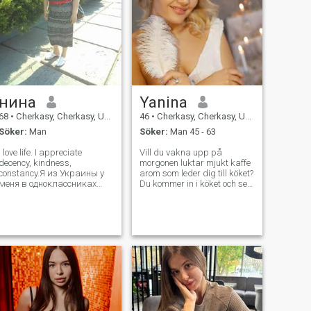
нина
Yanina
68
•
Cherkasy, Cherkasy, Ukraina
46
•
Cherkasy, Cherkasy, Ukraina
Söker:
Man
Söker:
Man 45 - 63
I love life. I appreciate
Vill du vakna upp på
decency, kindness,
morgonen luktar mjukt kaffe
constancy.Я из Украины у
arom som leder dig till köket?
меня в одноклассниках
Du kommer in i köket och ser
девяносто шесть или
en vacker dam, din fru)) hon
семьдесят шесть человек
kommer nära dig, ger dig en
мои друзья четыре девять
öm kyss... du sitter framför
пять а остальные в
varandra med en frukost
подписчиках их семьдесят
tillagad av henne. Du talar
три хотелось бы больше .Я
om den kommande dagen,
тот редкий вид же
du njuter av sällskap av
varandra, du vill vara
tillsammans, inte gå till
jobbet)))) på kvällen du
kommer hem och hon möter
dig med en mycket middag,