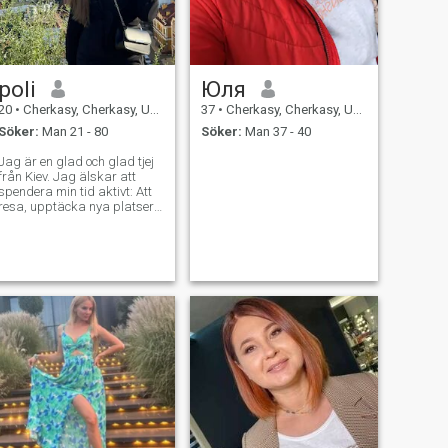
poli
Юля
20
•
Cherkasy, Cherkasy, Ukraina
37
•
Cherkasy, Cherkasy, Ukraina
Söker:
Man 21 - 80
Söker:
Man 37 - 40
Jag är en glad och glad tjej
från Kiev. Jag älskar att
spendera min tid aktivt: Att
resa, upptäcka nya platser
och kulturer. Jag brinner för
att läsa modern litteratur,
och på kvällarna njuter jag
av att laga något gott. Jag
värdesätter ärlighet, lojalitet
och ömsesidig respekt i
relationer. Jag strävar efter
att skapa en stark och
lycklig familj där värme,
förståelse och stöd råder.