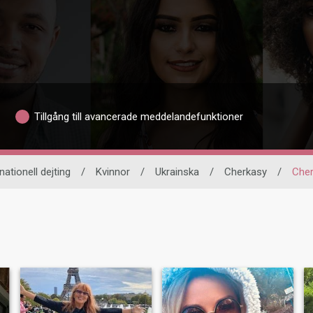
Tillgång till avancerade meddelandefunktioner
nationell dejting
/
Kvinnor
/
Ukrainska
/
Cherkasy
/
Che