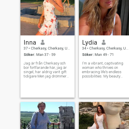
Inna
Lydia
37
•
Cherkasy, Cherkasy, Ukraina
34
•
Cherkasy, Cherkasy, Ukraina
Söker:
Man 37 - 59
Söker:
Man 49 - 71
Jag är från Cherkasy och
I'm a vibrant, captivating
bor fortfarande här, jag är
woman who thrives on
singel, har aldrig varit gift
embracing life's endless
tidigare Men jag drömmer
possibilities. My beauty
om min egen familj, jag har
radiates from within,
så mycket kärlek och omsorg
complementing my sharp
och vill dela det med min
intellect. Exploring the world
man Jag har 2 jobb, Jag är
is my passion, from hidden
lärare och IT- Jag gillar mitt
gems in my own city to far-
jobb mycket Jag älskar
flung destinations, I
sport, gym, dans och
camping Jag är så bra på
att laga mat. Jag har en
underbar hund, Mia, som
jag älskar.