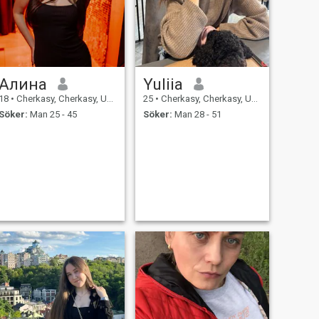
du berättar varandra om
den senaste dagen, byt
intryck... och avsluta dagen
med varma kramar, kärlek,
passion...
Алина
Yuliia
18
•
Cherkasy, Cherkasy, Ukraina
25
•
Cherkasy, Cherkasy, Ukraina
Söker:
Man 25 - 45
Söker:
Man 28 - 51