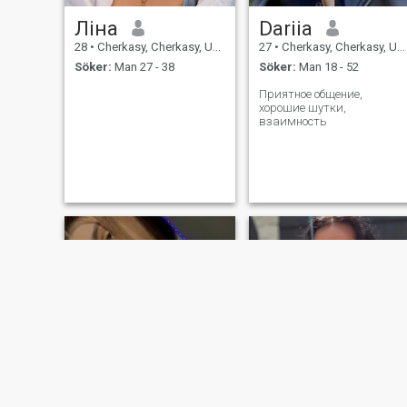
Ліна
Dariia
28
•
Cherkasy, Cherkasy, Ukraina
27
•
Cherkasy, Cherkasy, Ukraina
Söker:
Man 27 - 38
Söker:
Man 18 - 52
Приятное общение,
хорошие шутки,
взаимность