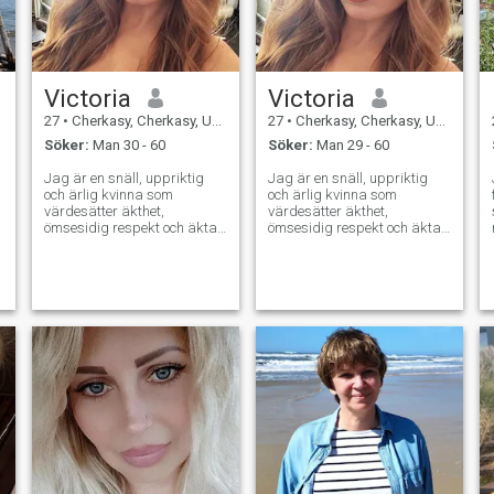
Victoria
Victoria
27
•
Cherkasy, Cherkasy, Ukraina
27
•
Cherkasy, Cherkasy, Ukraina
Söker:
Man 30 - 60
Söker:
Man 29 - 60
Jag är en snäll, uppriktig
Jag är en snäll, uppriktig
och ärlig kvinna som
och ärlig kvinna som
värdesätter äkthet,
värdesätter äkthet,
ömsesidig respekt och äkta
ömsesidig respekt och äkta
känslor. Jag tror verkligen
känslor. Jag tror verkligen
på äkta kärlek. Det är därför
på äkta kärlek - det är
jag är här, för att hitta någon
därför jag är här: Att hitta
speciell att dela mitt hjärta
någon speciell att dela mitt
med. Jag tycker om varma,
hjärta med. i njuter av
meningsfulla samtal, långa
varma, meningsfulla samtal,
promenader och att skratta
långa promenader, mysiga
tills det gör ont. I ett
kvällar med en bra bok eller
förhållande är det viktigaste
film och skrattar tills det gör
för mig förtroende, stöd och
ont. I en relation är det som
en önskan att växa
betyder mest för mig tillit,
tillsammans.
stöd och önskan att växa
tillsammans.