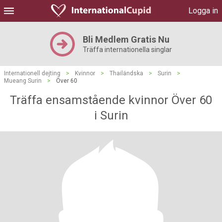
Logga in
Bli Medlem Gratis Nu
Träffa internationella singlar
Internationell dejting
>
Kvinnor
>
Thailändska
>
Surin
>
Mueang Surin
>
Över 60
Träffa ensamstående kvinnor Över 60
i Surin