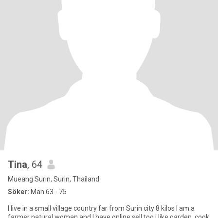
Tina
, 64
Mueang Surin, Surin, Thailand
Söker:
Man 63 - 75
I live in a small village country far from Surin city 8 kilos I am a
farmer natural woman and I have online sell too.i like garden ,cook