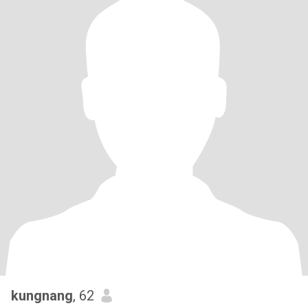
kungnang
, 62