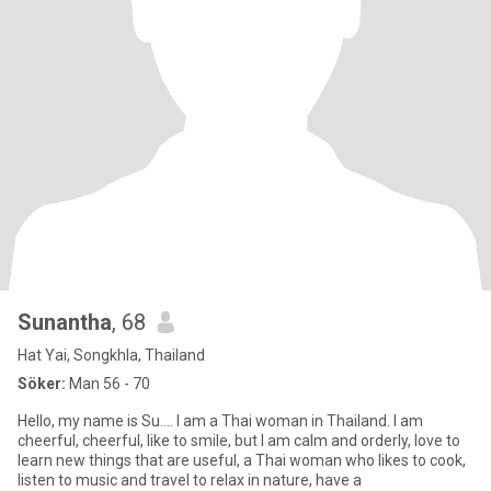
Sunantha
, 68
Hat Yai, Songkhla, Thailand
Söker:
Man 56 - 70
Hello, my name is Su.... I am a Thai woman in Thailand. I am
cheerful, cheerful, like to smile, but I am calm and orderly, love to
learn new things that are useful, a Thai woman who likes to cook,
listen to music and travel to relax in nature, have a