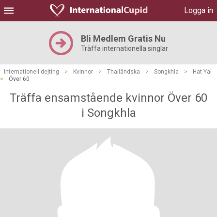
Logga in
Bli Medlem Gratis Nu
Träffa internationella singlar
Internationell dejting
>
Kvinnor
>
Thailändska
>
Songkhla
>
Hat Yai
>
Över 60
Träffa ensamstående kvinnor Över 60
i Songkhla