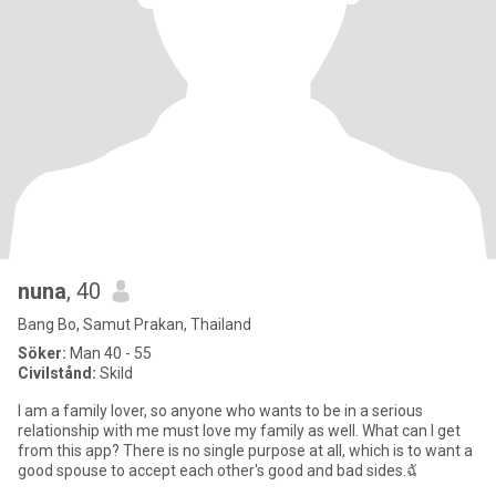
nuna
, 40
Bang Bo, Samut Prakan, Thailand
Söker:
Man 40 - 55
Civilstånd:
Skild
I am a family lover, so anyone who wants to be in a serious
relationship with me must love my family as well. What can I get
from this app? There is no single purpose at all, which is to want a
good spouse to accept each other's good and bad sides.ฉั