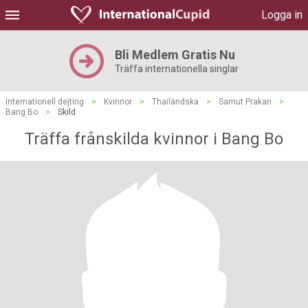
Logga in
Bli Medlem Gratis Nu
Träffa internationella singlar
Internationell dejting
>
Kvinnor
>
Thailändska
>
Samut Prakan
>
Bang Bo
>
Skild
Träffa frånskilda kvinnor i Bang Bo