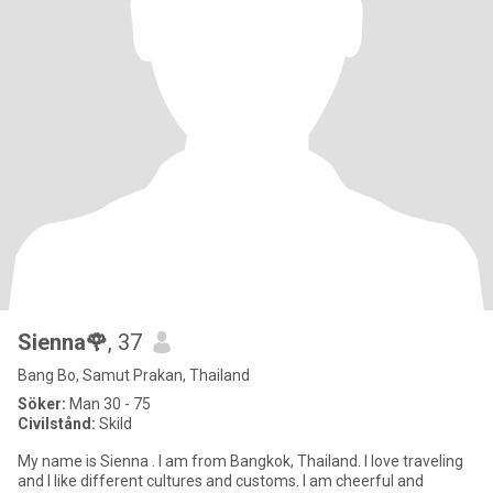
Sienna🌹
, 37
Bang Bo, Samut Prakan, Thailand
Söker:
Man 30 - 75
Civilstånd:
Skild
My name is Sienna . I am from Bangkok, Thailand. I love traveling
and I like different cultures and customs. I am cheerful and