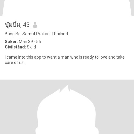
บุ๋มบิ๋ม
, 43
Bang Bo, Samut Prakan, Thailand
Söker:
Man 39 - 55
Civilstånd:
Skild
I came into this app to want a man who is ready to love and take
care of us.