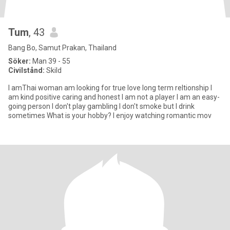
Tum
, 43
Bang Bo, Samut Prakan, Thailand
Söker:
Man 39 - 55
Civilstånd:
Skild
I amThai woman am looking for true love long term reltionship I
am kind positive caring and honest I am not a player I am an easy-
going person I don't play gambling I don't smoke but I drink
sometimes What is your hobby? I enjoy watching romantic mov