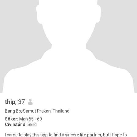
thip
, 37
Bang Bo, Samut Prakan, Thailand
Söker:
Man 55 - 60
Civilstånd:
Skild
I came to play this app to find a sincere life partner, but I hope to