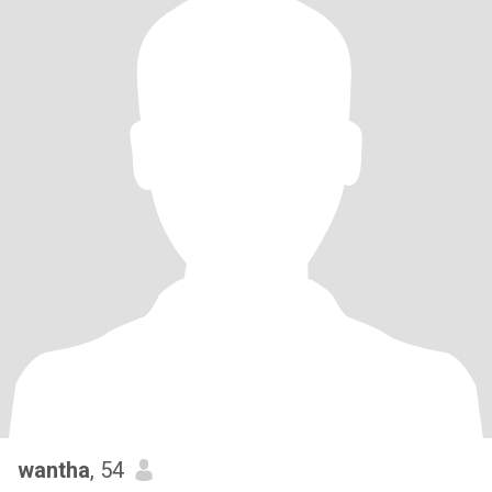
wantha
, 54