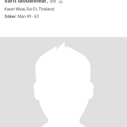
sarit laobannear
, 55
Kaset Wisai, Roi Et, Thailand
Söker:
Man 49 - 63