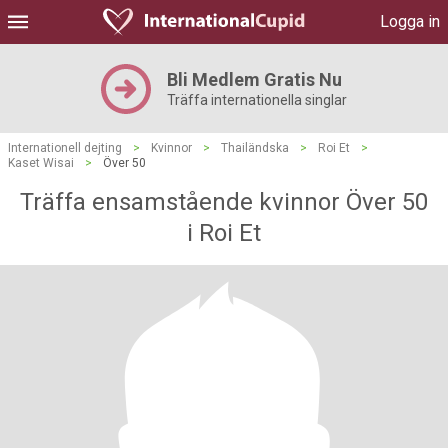
Logga in
Bli Medlem Gratis Nu
Träffa internationella singlar
Internationell dejting
>
Kvinnor
>
Thailändska
>
Roi Et
>
Kaset Wisai
>
Över 50
Träffa ensamstående kvinnor Över 50
i Roi Et