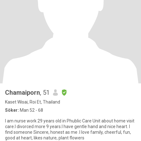
Chamaiporn
, 51
Kaset Wisai, Roi Et, Thailand
Söker:
Man 52 - 68
I am nurse work 29 years old in Phublic Care Unit about home visit
care.I divorced more 9 years.I have gentle hand and nice heart. I
find someone Sincere, honest as me .I love family, cheerful, fun,
good at heart, likes nature, plant flowers