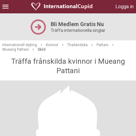
Logga in
Bli Medlem Gratis Nu
Träffa internationella singlar
Internationell dejting
>
Kvinnor
>
Thailändska
>
Pattani
>
Mueang Pattani
>
Skild
Träffa frånskilda kvinnor i Mueang
Pattani