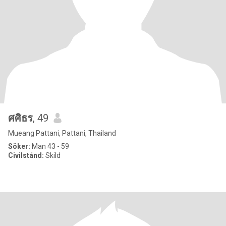
ศศิธร
, 49
Mueang Pattani, Pattani, Thailand
Söker:
Man 43 - 59
Civilstånd:
Skild