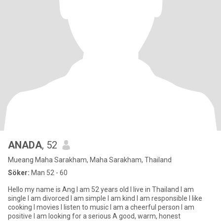
ANADA
, 52
Mueang Maha Sarakham, Maha Sarakham, Thailand
Söker:
Man 52 - 60
Hello my name is Ang I am 52 years old I live in Thailand I am
single I am divorced I am simple I am kind I am responsible I like
cooking I movies I listen to music I am a cheerful person I am
positive I am looking for a serious A good, warm, honest