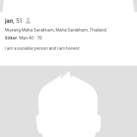
jan
, 51
Mueang Maha Sarakham, Maha Sarakham, Thailand
Söker:
Man 40 - 70
I am a sociable person and I am honest.