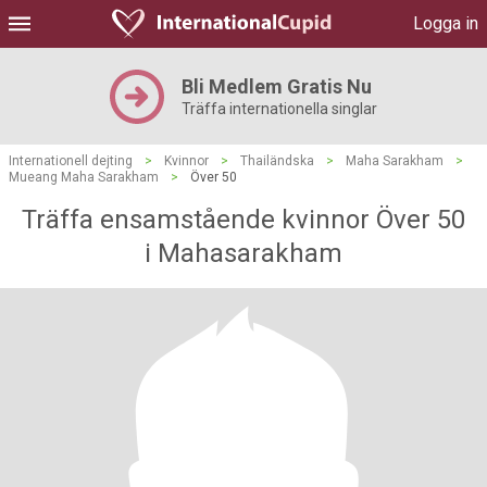
Logga in
Bli Medlem Gratis Nu
Träffa internationella singlar
Internationell dejting
>
Kvinnor
>
Thailändska
>
Maha Sarakham
>
Mueang Maha Sarakham
>
Över 50
Träffa ensamstående kvinnor Över 50
i Mahasarakham