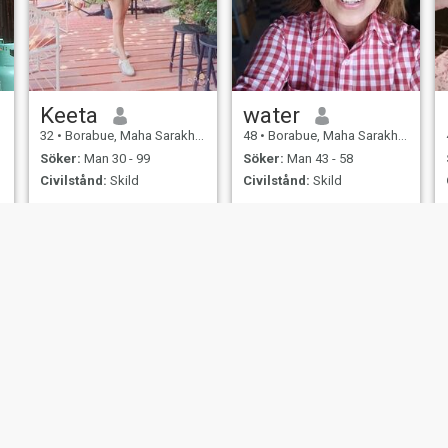
Keeta
water
32
•
Borabue, Maha Sarakham, Thailand
48
•
Borabue, Maha Sarakham, Thailand
Söker:
Man 30 - 99
Söker:
Man 43 - 58
Civilstånd:
Skild
Civilstånd:
Skild
er
Användarvillkor
Återbetalningspolicy
Integritetspolicy
Cookiepolicy
Dejti
IL MIL, INC. located at 200 Townsend St., Unit 43, San Francisco CA 94