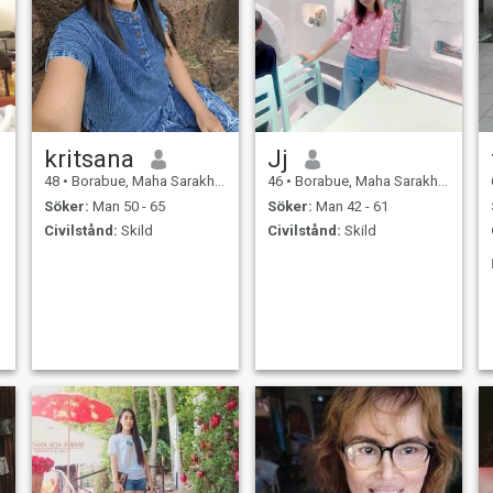
kritsana
Jj
48
•
Borabue, Maha Sarakham, Thailand
46
•
Borabue, Maha Sarakham, Thailand
Söker:
Man 50 - 65
Söker:
Man 42 - 61
Civilstånd:
Skild
Civilstånd:
Skild