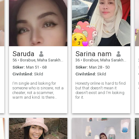
Saruda
Sarina nam
56
•
Borabue, Maha Sarakham, Thailand
36
•
Borabue, Maha Sarakham, Thailand
Söker:
Man 51 - 68
Söker:
Man 28 - 50
Civilstånd:
Skild
Civilstånd:
Skild
I'm single and looking for
Honesty online is hard to find
someone who is sincere, not a
but that doesn't mean it
cheater, not a scammer,
doesn't exist and I'm looking
warm and kind. Is there
for it.
anyone?