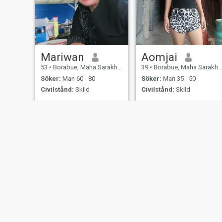
Mariwan
Aomjai
53
•
Borabue, Maha Sarakham, Thailand
39
•
Borabue, Maha Sarakham, Thailand
Söker:
Man 60 - 80
Söker:
Man 35 - 50
Civilstånd:
Skild
Civilstånd:
Skild
My name is Aom. I am a
ฉันโรแมนติกชื่อสัตย์จริงใจ
small woman. I like to work.
ชอบทำอาหารกระตือรือร้น
กับงาน เที่ยวเป็นบางโอกาส
ชอบออกกำลังกายชอบสนุก
และดูแลคนที่รัก เคารพคน
ที่รักเสมอ
Om oss
Kontakta oss
Framgångsberättels
This website is operated by D