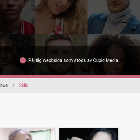
Pålitlig webbsida som stöds av Cupid Media
abue
/
Skild