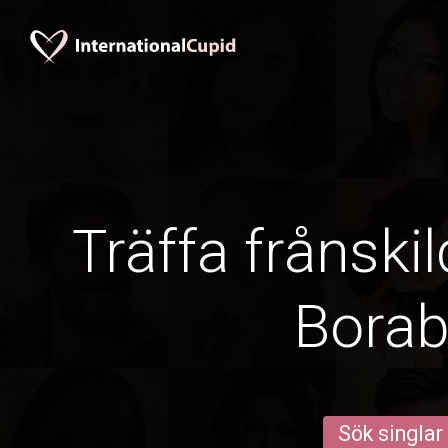
Träffa frånskil
Bora
Sök singlar