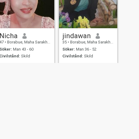
Nicha
jindawan
47
•
Borabue, Maha Sarakham, Thailand
35
•
Borabue, Maha Sarakham, Thailand
Söker:
Man 43 - 60
Söker:
Man 36 - 52
Civilstånd:
Skild
Civilstånd:
Skild
I'm a cheerful, optimistic
woman, who loves exercise
and cooking. I can guarantee
you will enjoy delicious
homemade meal. I have a
stable job and am not bar
girl or just holiday girlfriend.
ngsäkerhet
Sajtkarta
Gemensamma Riktlinjer
107, USA, reg. number 5529030.