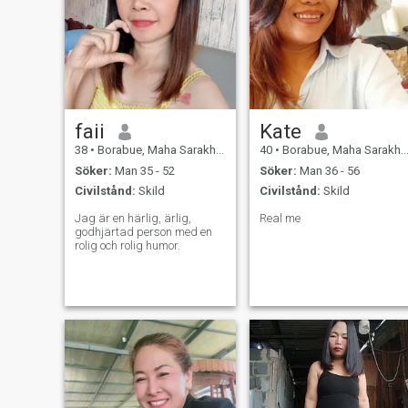
mycket kärlek att ge om du
vill ha det.
faii
Kate
38
•
Borabue, Maha Sarakham, Thailand
40
•
Borabue, Maha Sarakham, Thailand
Söker:
Man 35 - 52
Söker:
Man 36 - 56
Civilstånd:
Skild
Civilstånd:
Skild
Jag är en härlig, ärlig,
Real me
godhjärtad person med en
rolig och rolig humor.