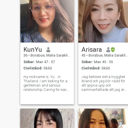
KunYu
Arisara
36
•
Borabue, Maha Sarakham, Thailand
43
•
Borabue, Maha Sarakham, Thailand
Söker:
Man 47 - 57
Söker:
Man 45 - 55
Civilstånd:
Skild
Civilstånd:
Skild
my nickname is..Yu....in
Jag behöver extra trygghet
Thailand. I am looking for a
ibland och jag blir rädd för
gentleman and serious
att öppna upp och
relationship Caring for each
sammanfattade att jag är
other. I am a gentle Thai
för envis för att be om hjälp
woman. I am a sweet,
och jag övertänker allt som
romantic person. i like take a
jag kommer att ha säkert
pictures. I am in a good
jag faught riktigt svårt att
mood, cheerful, smiling, love
komma till denna plats och
to exercise
ibland kan jag laddas för
att älska. Men jag har ett
stort hjärta och jag har