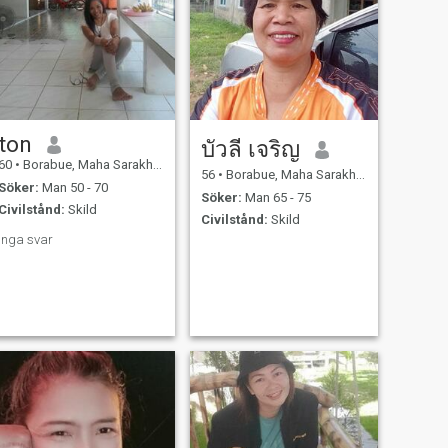
ton
บัวลี เจริญ
60
•
Borabue, Maha Sarakham, Thailand
56
•
Borabue, Maha Sarakham, Thailand
Söker:
Man 50 - 70
Söker:
Man 65 - 75
Civilstånd:
Skild
Civilstånd:
Skild
Inga svar