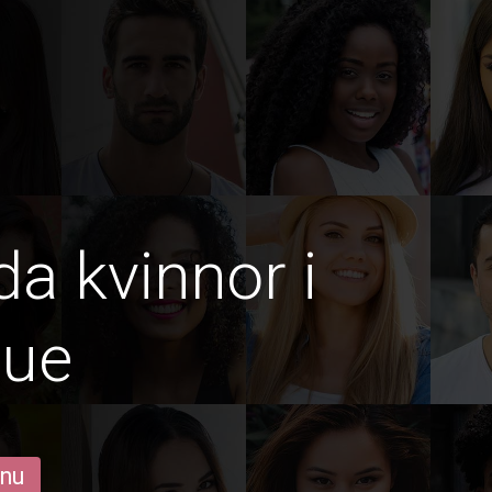
da kvinnor i
bue
 nu