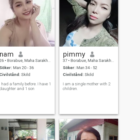
nam
pimmy
26
•
Borabue, Maha Sarakham, Thailand
37
•
Borabue, Maha Sarakham, Thailand
Söker:
Man 20 - 36
Söker:
Man 34 - 52
Civilstånd:
Skild
Civilstånd:
Skild
I had a family before. I have 1
I am a single mother with 2
daughter and 1 son
children.