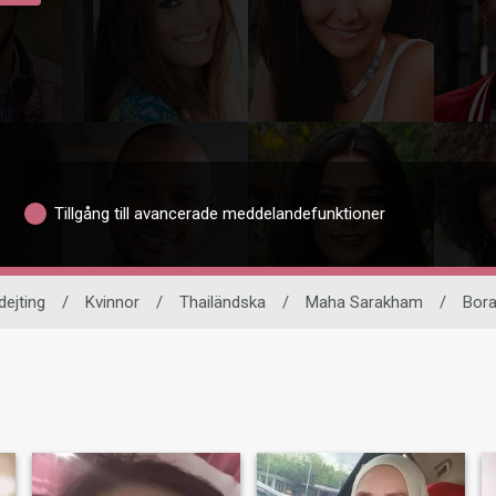
Tillgång till avancerade meddelandefunktioner
dejting
/
Kvinnor
/
Thailändska
/
Maha Sarakham
/
Bor