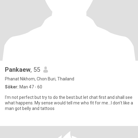
Pankaew
, 55
Phanat Nikhom, Chon Buri, Thailand
Söker:
Man 47 - 60
I'm not perfect but try to do the best.but let chat first and shall see
what happens. My sense would tell me who fit for me...I don't like a
man got belly and tattoos