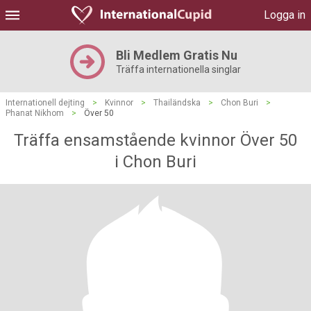
Logga in
Bli Medlem Gratis Nu
Träffa internationella singlar
Internationell dejting
>
Kvinnor
>
Thailändska
>
Chon Buri
>
Phanat Nikhom
>
Över 50
Träffa ensamstående kvinnor Över 50
i Chon Buri