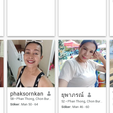
phaksornkan
ยุพาภรณ์
58
•
Phan Thong, Chon Buri, Thailand
52
•
Phan Thong, Chon Buri, Thailand
Söker:
Man 50 - 64
Söker:
Man 46 - 60