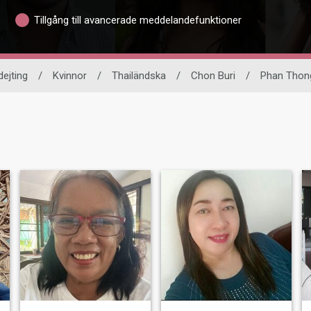
Tillgång till avancerade meddelandefunktioner
dejting
/
Kvinnor
/
Thailändska
/
Chon Buri
/
Phan Thon