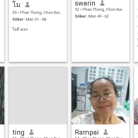
swarin
โม
52
•
Phan Thong, Chon Buri, Thailand
55
•
Phan Thong, Chon Buri, Thailand
Söker:
Man 49 - 62
Söker:
Man 51 - 68
ใจดี ตลก
ting
Rampai