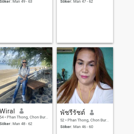
Söker:
Man 49 - 63
Söker:
Man 47 - 62
Wiral
พัชรีรัชต์
54
•
Phan Thong, Chon Buri, Thailand
52
•
Phan Thong, Chon Buri, Thailand
Söker:
Man 48 - 62
Söker:
Man 46 - 60