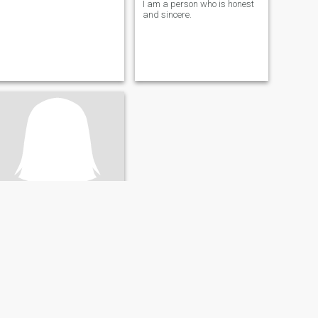
I am a person who is honest
and sincere.
อรัญญา
56
•
Phan Thong, Chon Buri, Thailand
Söker:
Man 49 - 63