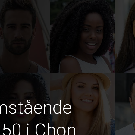
amstående
 50 i Chon