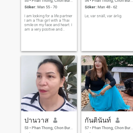
55
•
Phan Thong, Chon Buri, Thailand
54
•
Phan Thong, Chon Buri, Thailand
Söker:
Man 55 - 70
Söker:
Man 48 - 62
I am looking for a life partner
Le, var snäll, var ärlig.
I am a Thai girl with a Thai
smile on my face and heart. I
am a very positive and
energetic person, ready to
learn new things, cheerful,
friendly and honest. I am
happy when I make others
happy and smile. I love
cookin
ปานวาส
กันตินันท์
53
•
Phan Thong, Chon Buri, Thailand
57
•
Phan Thong, Chon Buri, Thailand