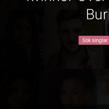
Bur
Sök singlar