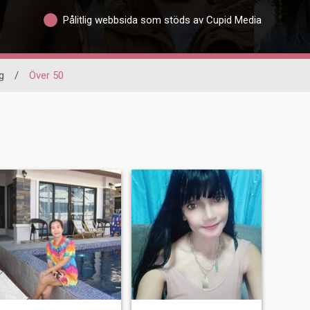
Pålitlig webbsida som stöds av Cupid Media
g
/
Över 50