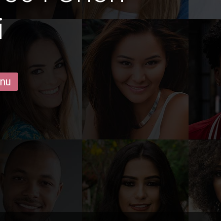
i
 nu