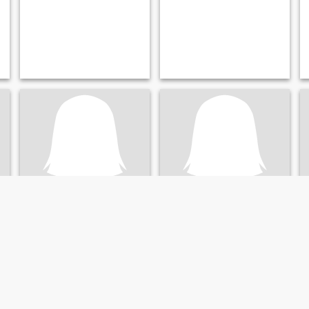
Phloenchit
เขียว
54
•
Phan Thong, Chon Buri, Thailand
52
•
Phan Thong, Chon Buri, Thailand
Söker:
Man 48 - 62
Söker:
Man 46 - 60