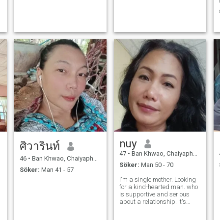
nuy
ศิวารินท์
47
•
Ban Khwao, Chaiyaphum, Thailand
46
•
Ban Khwao, Chaiyaphum, Thailand
Söker:
Man 50 - 70
Söker:
Man 41 - 57
I'm a single mother. Looking
for a kind-hearted man. who
is supportive and serious
about a relationship. It's
important he doesn't mind
that I have a child.