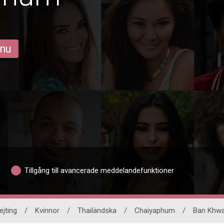
 nu
Tillgång till avancerade meddelandefunktioner
ejting
/
Kvinnor
/
Thailändska
/
Chaiyaphum
/
Ban Khw