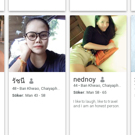
nednoy
รัชนี
44
•
Ban Khwao, Chaiyaphum, Thailand
48
•
Ban Khwao, Chaiyaphum, Thailand
Söker:
Man 58 - 65
Söker:
Man 43 - 58
I like to laugh, like to travel
and I am an honest person.