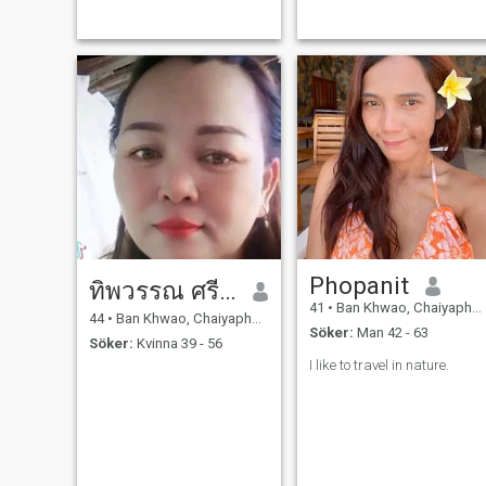
Phopanit
ทิพวรรณ ศรีกุศล
41
•
Ban Khwao, Chaiyaphum, Thailand
44
•
Ban Khwao, Chaiyaphum, Thailand
Söker:
Man 42 - 63
Söker:
Kvinna 39 - 56
I like to travel in nature.