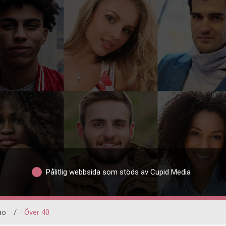
Pålitlig webbsida som stöds av Cupid Media
ao
/
Över 40