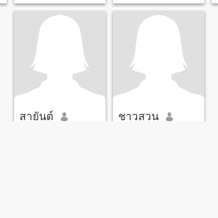
สายันต์
ชาวสวน
49
•
Ban Khwao, Chaiyaphum, Thailand
48
•
Ban Khwao, Chaiyaphum, Thailand
Söker:
Man 43 - 59
Söker:
Man 43 - 58