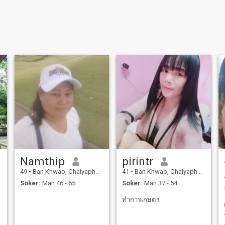
Namthip
pirintr
49
•
Ban Khwao, Chaiyaphum, Thailand
41
•
Ban Khwao, Chaiyaphum, Thailand
Söker:
Man 46 - 65
Söker:
Man 37 - 54
ทำการเกษตร