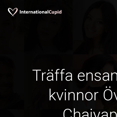
Träffa ens
kvinnor Öv
Chaiya