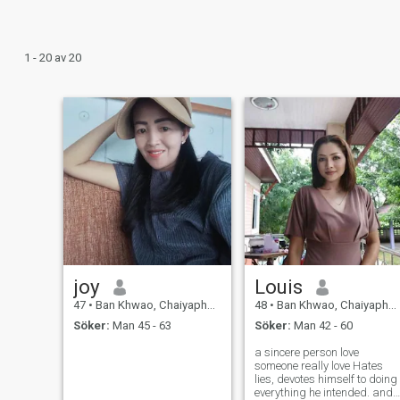
1 - 20 av 20
joy
Louis
47
•
Ban Khwao, Chaiyaphum, Thailand
48
•
Ban Khwao, Chaiyaphum, Thailand
Söker:
Man 45 - 63
Söker:
Man 42 - 60
a sincere person love
someone really love Hates
lies, devotes himself to doing
everything he intended. and