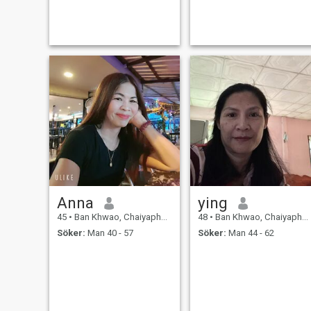
see love as valuable
Anna
ying
45
•
Ban Khwao, Chaiyaphum, Thailand
48
•
Ban Khwao, Chaiyaphum, Thailand
Söker:
Man 40 - 57
Söker:
Man 44 - 62