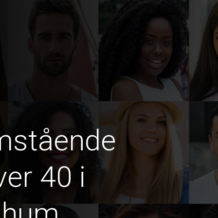
amstående
er 40 i
phum