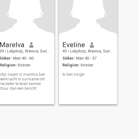
Marelva
Eveline
39
•
Lelydorp, Wanica, Suriname
45
•
Lelydorp, Wanica, Suriname
Söker:
Man 40 - 60
Söker:
Man 40 - 57
Religion:
Kristen
Religion:
Kristen
Mijn naam is marelva ben
Ik ben single
leerkracht in suriname om
me beter te leren kennen
stuur dan een bericht.