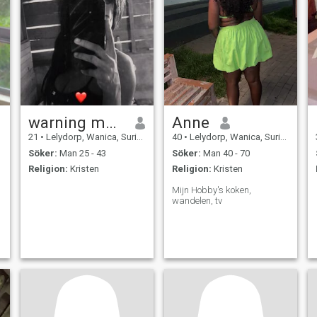
warning melanie
Anne
21
•
Lelydorp, Wanica, Suriname
40
•
Lelydorp, Wanica, Suriname
Söker:
Man 25 - 43
Söker:
Man 40 - 70
Religion:
Kristen
Religion:
Kristen
Mijn Hobby's koken,
wandelen, tv