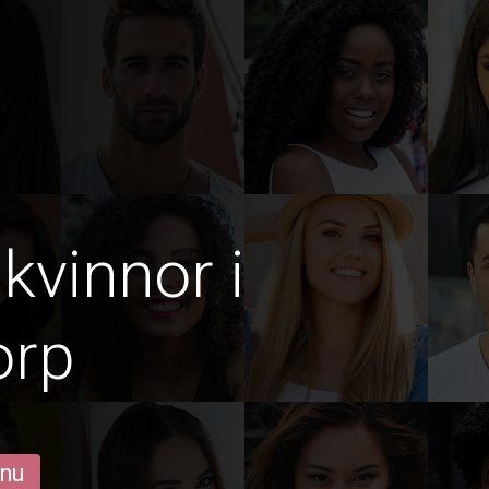
kvinnor i
orp
 nu