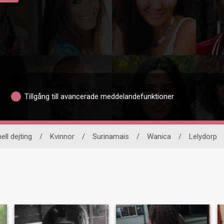
Tillgång till avancerade meddelandefunktioner
ell dejting
/
Kvinnor
/
Surinamais
/
Wanica
/
Lelydorp