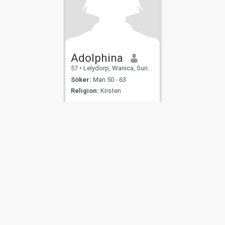
Adolphina
57
•
Lelydorp, Wanica, Suriname
Söker:
Man 50 - 63
Religion:
Kristen
Sterke en aardige zwarte
vrouw. Zelfstandig en woon
op mezelf
er
Användarvillkor
Återbetalningspolicy
Integritetspolicy
Cookiepolicy
Dejti
IL MIL, INC. located at 200 Townsend St., Unit 43, San Francisco CA 94