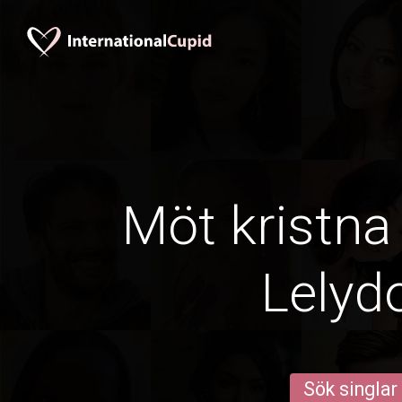
Möt kristna 
Lelyd
Sök singlar