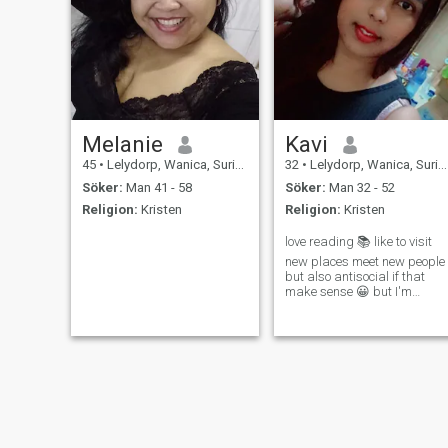
Melanie
Kavi
45
•
Lelydorp, Wanica, Suriname
32
•
Lelydorp, Wanica, Suriname
Söker:
Man 41 - 58
Söker:
Man 32 - 52
Religion:
Kristen
Religion:
Kristen
love reading 📚 like to visit
new places meet new people
but also antisocial if that
make sense 😀 but I'm
simple person.