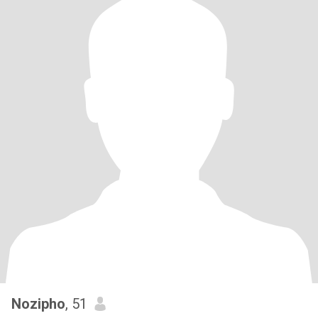
Nozipho
, 51