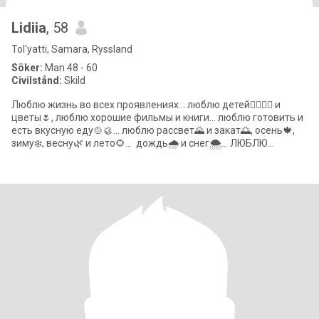
Lidiia
, 58
Tol'yatti, Samara, Ryssland
Söker:
Man 48 - 60
Civilstånd:
Skild
Люблю жизнь во всех проявлениях... люблю детей🤸‍♂️🧚‍♀️ и
цветы🌷, люблю хорошие фильмы и книги... люблю готовить и
есть вкусную еду🍲🥮... люблю рассвет🌄 и закат🌅, осень🍁,
зиму❄️, весну🌿 и лето🌻... дождь🌧️ и снег🌨️... ЛЮБЛЮ
ЛЮБИТЬ💝💞💖 К с