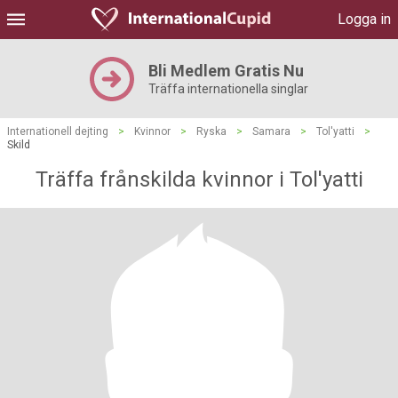
Logga in
Bli Medlem Gratis Nu
Träffa internationella singlar
Internationell dejting
>
Kvinnor
>
Ryska
>
Samara
>
Tol'yatti
>
Skild
Träffa frånskilda kvinnor i Tol'yatti