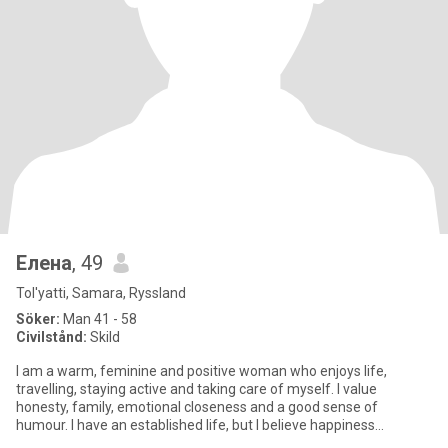
Елена
, 49
Tol'yatti, Samara, Ryssland
Söker:
Man 41 - 58
Civilstånd:
Skild
I am a warm, feminine and positive woman who enjoys life,
travelling, staying active and taking care of myself. I value
honesty, family, emotional closeness and a good sense of
humour. I have an established life, but I believe happiness
becomes even