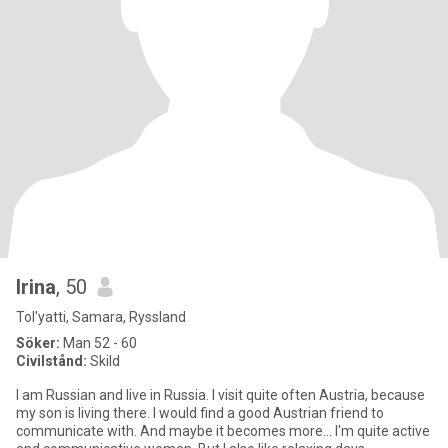
Irina
, 50
Tol'yatti, Samara, Ryssland
Söker:
Man 52 - 60
Civilstånd:
Skild
I am Russian and live in Russia. I visit quite often Austria, because
my son is living there. I would find a good Austrian friend to
communicate with. And maybe it becomes more… I'm quite active