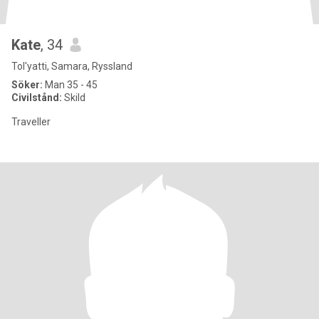
Kate
, 34
Tol'yatti, Samara, Ryssland
Söker:
Man 35 - 45
Civilstånd:
Skild
Traveller