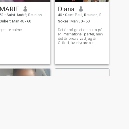
MARIE
Diana
52
•
Saint-André, Reunion, Reunion
40
•
Saint-Paul, Reunion, Reunion
Söker:
Man 48 - 60
Söker:
Man 30 - 50
gentille calme
Det är så galet att sikta på
en internationell parter, men
det är precis vad jag är:
Orädd, äventyrare och
ihärdig. Jag har
värderingar från en annan
tid, och jag kan inte hitta det
på min ö, folk är inte trolösa
längre och det är sorgligt.
Jag vill hitta den och jag vill
inte gå från en person till en
annan. Hoppas jag hittar
den här...
NÄSTA