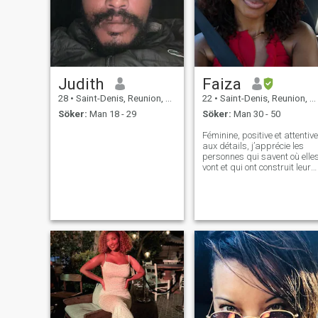
Judith
Faiza
28
•
Saint-Denis, Reunion, Reunion
22
•
Saint-Denis, Reunion, Reunion
Söker:
Man 18 - 29
Söker:
Man 30 - 50
Féminine, positive et attentive
aux détails, j’apprécie les
personnes qui savent où elle
vont et qui ont construit leur
vie avec passion. J’aime les
échanges sincères, les
moments simples mais de
qualité, et les conversations
qui donnent envie de se