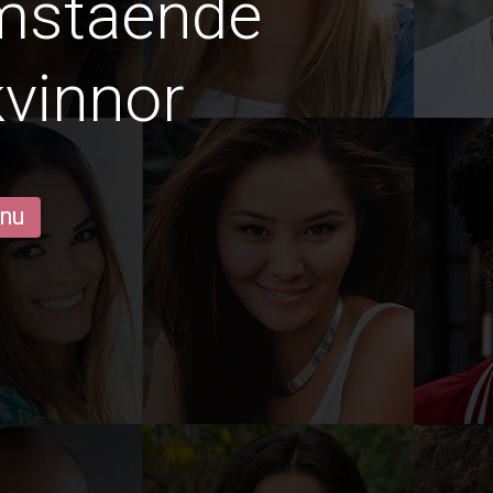
amstående
vinnor
 nu