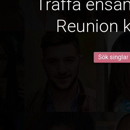
Träffa ens
Reunion k
Sök singlar