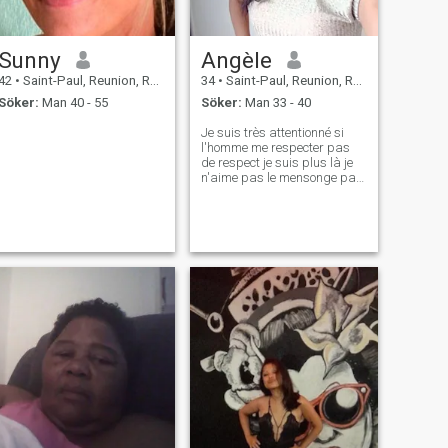
Sunny
Angèle
42
•
Saint-Paul, Reunion, Reunion
34
•
Saint-Paul, Reunion, Reunion
Söker:
Man 40 - 55
Söker:
Man 33 - 40
Je suis très attentionné si
l'homme me respecter pas
de respect je suis plus là je
n'aime pas le mensonge pas
de trahison