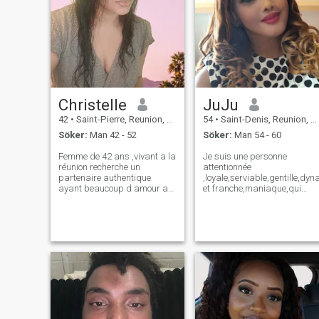
Christelle
JuJu
42
•
Saint-Pierre, Reunion, Reunion
54
•
Saint-Denis, Reunion, Reunion
Söker:
Man 42 - 52
Söker:
Man 54 - 60
Femme de 42 ans ,vivant a la
Je suis une personne
réunion recherche un
attentionnée
partenaire authentique
,loyale,serviable,gentille,dy
ayant beaucoup d amour a
et franche,maniaque,qui
revendre tout comme moi.
aime profiter la vie 👍😉.
Une personne de préférence
j'aime bien voyager( la mer,
en France ,à la Réunion mais
la montagne et le
ailleurs possible aussi
paysage,,j'adore la mode. Je
comme je ne vois pas les like
recherche une personne pour
n hésites pas à m
partager ces moments là