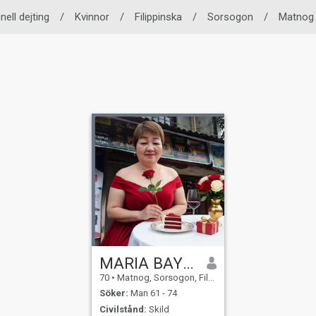
nell dejting
/
Kvinnor
/
Filippinska
/
Sorsogon
/
Matnog
MARIA BAYOCA
70
•
Matnog, Sorsogon, Filippinerna
Söker:
Man 61 - 74
Civilstånd:
Skild