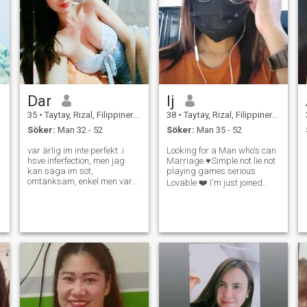
Dar
lj
35
•
Taytay, Rizal, Filippinerna
38
•
Taytay, Rizal, Filippinerna
Söker:
Man 32 - 52
Söker:
Man 35 - 52
var ärlig im inte perfekt..i
Looking for a Man who's can
hsve inferfection, men jag
Marriage ♥️Simple not lie not
kan säga im söt,
playing games serious
omtänksam, enkel men varm
Lovable ❤️ I'm just joined
& vild.. jag älskar att laga
here just to find a Good Man I
mat som min mamma. om
Never been married single
du är intresserad, skicka
for 9yrs,I'm sorry I'm not
mig ett meddelande. jag
verified my profile picture
tvingar ingen att gilla mig..
now because my only I'd he
jag väntar & väntar på min
rätta❤️❤️❤️