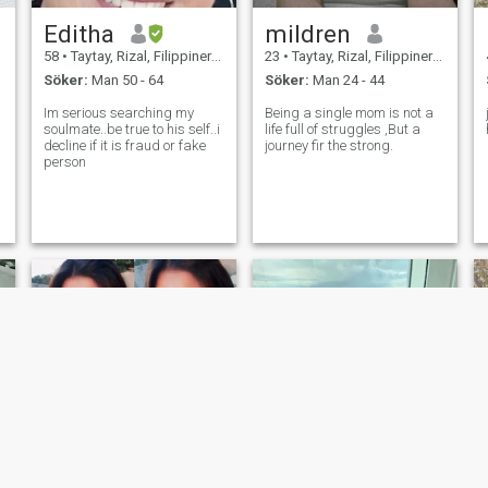
Editha
mildren
58
•
Taytay, Rizal, Filippinerna
23
•
Taytay, Rizal, Filippinerna
Söker:
Man 50 - 64
Söker:
Man 24 - 44
Im serious searching my
Being a single mom is not a
soulmate..be true to his self..i
life full of struggles ,But a
decline if it is fraud or fake
journey fir the strong.
person