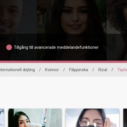
Tillgång till avancerade meddelandefunktioner
nternationell dejting
/
Kvinnor
/
Filippinska
/
Rizal
/
Tayt