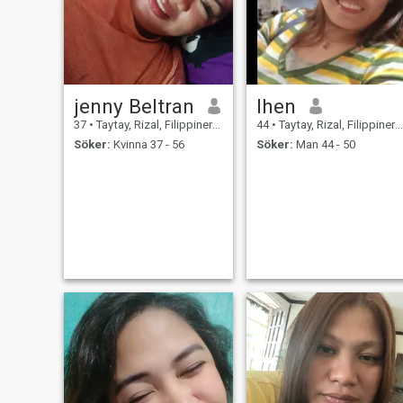
jenny Beltran
lhen
37
•
Taytay, Rizal, Filippinerna
44
•
Taytay, Rizal, Filippinerna
Söker:
Kvinna 37 - 56
Söker:
Man 44 - 50