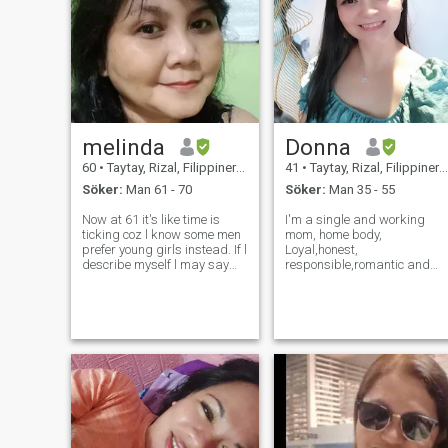
melinda
Donna
60
•
Taytay, Rizal, Filippinerna
41
•
Taytay, Rizal, Filippinerna
Söker:
Man 61 - 70
Söker:
Man 35 - 55
Now at 61 it's like time is
I'm a single and working
ticking coz l know some men
mom, home body,
prefer young girls instead. If l
Loyal,honest,
describe myself l may say
responsible,romantic and
am a jolly person l like to put
family oriented woman. Just
a smile on someone else's
message me if serious coz I
face and l have a big heart to
don't have time to play
listen and offers my shoulder
games with anyone. I'm not
to cry on. Life
here for hook ups and really
looking for the right man who
will