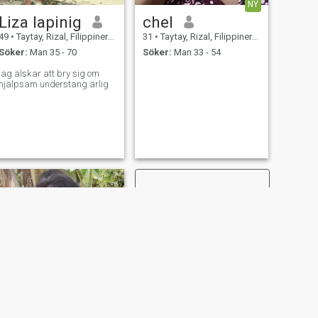
NY
Liza lapinig
chel
49
•
Taytay, Rizal, Filippinerna
31
•
Taytay, Rizal, Filippinerna
Söker:
Man 35 - 70
Söker:
Man 33 - 54
jag älskar att bry sig om
hjälpsam understang ärlig
NÄSTA