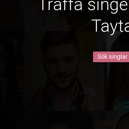
Träffa singe
Tayt
Sök singlar