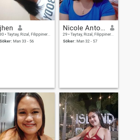
jhen
Nicole Antonette
30
•
Taytay, Rizal, Filippinerna
29
•
Taytay, Rizal, Filippinerna
Söker:
Man 33 - 56
Söker:
Man 32 - 57