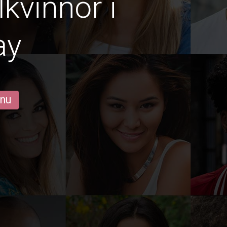
lkvinnor i
ay
 nu