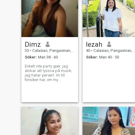
Dimz
lezah
35
•
Calasiao, Pangasinan, Filippinerna
40
•
Calasiao, Pangasinan, Filippinerna
Söker:
Man 38 - 60
Söker:
Man 40 - 50
Enkelt inte party goer, jag
älskar att lyssna på musik,
jag hatar pervert. Im till
försöker här, om my
soulmate finnas här, dess
egentligen hård till förtjust
någon som finnas äktat men
vilja känner aldrig vad vilja
händer. Ingen bluff och ingen
falsk tack. Jag hoppas att
alla kommer att finna sin
sanna kärlek och lycka.
Goodluck till alla 😊