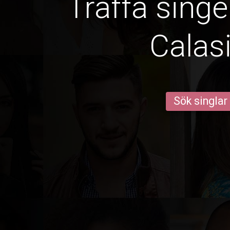
Träffa singe
Calas
Sök singlar