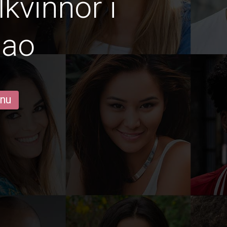
lkvinnor i
iao
 nu