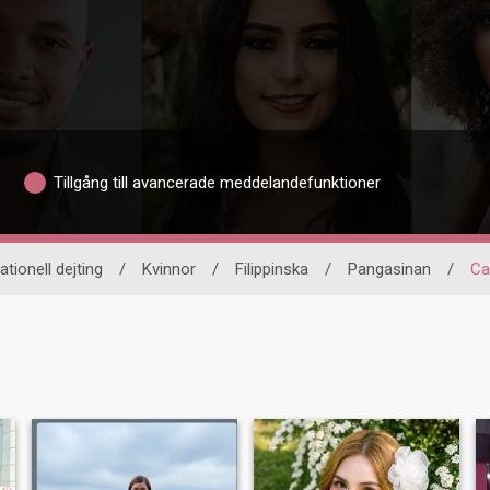
Tillgång till avancerade meddelandefunktioner
ationell dejting
/
Kvinnor
/
Filippinska
/
Pangasinan
/
Ca