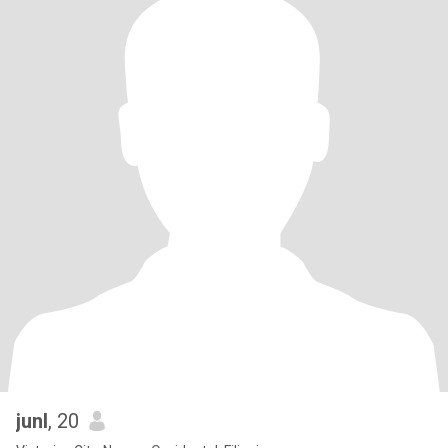
junl
, 20