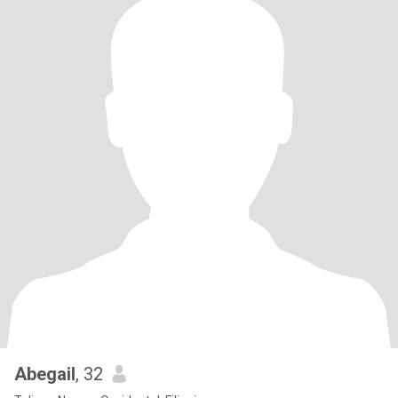
Abegail
, 32