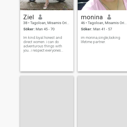
Ziel
monina
38
•
Tagoloan, Misamis Oriental, Filippinerna
46
•
Tagoloan, Misamis Oriental, Filippinerna
Söker:
Man 45 - 70
Söker:
Man 41 - 57
Im kind.loyal.honest and
im monina,single,looking
direct women..i can do
lifetime partner.
adventurous things with
you…i respect everyones
culture..