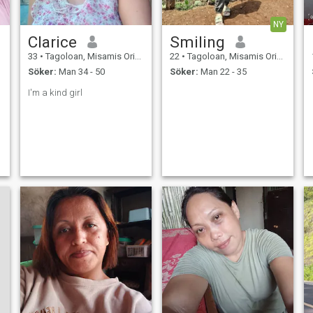
NY
Clarice
Smiling
33
•
Tagoloan, Misamis Oriental, Filippinerna
22
•
Tagoloan, Misamis Oriental, Filippinerna
Söker:
Man 34 - 50
Söker:
Man 22 - 35
I'm a kind girl