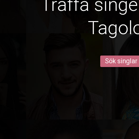
Träffa singe
Tagol
Sök singlar