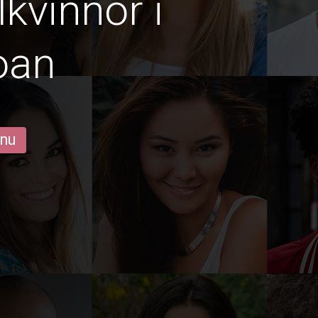
lkvinnor i
oan
 nu