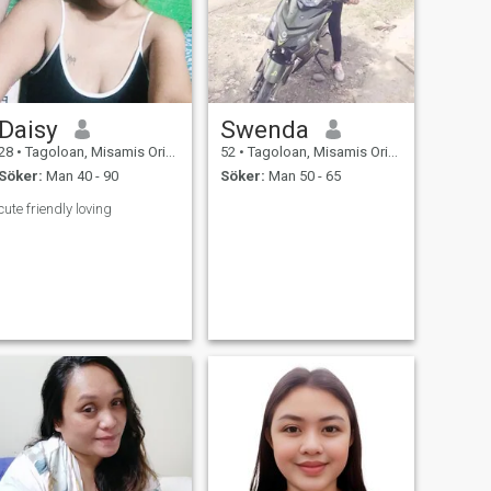
Daisy
Swenda
28
•
Tagoloan, Misamis Oriental, Filippinerna
52
•
Tagoloan, Misamis Oriental, Filippinerna
Söker:
Man 40 - 90
Söker:
Man 50 - 65
cute friendly loving