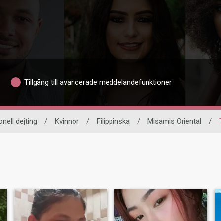
Tillgång till avancerade meddelandefunktioner
onell dejting
/
Kvinnor
/
Filippinska
/
Misamis Oriental
/