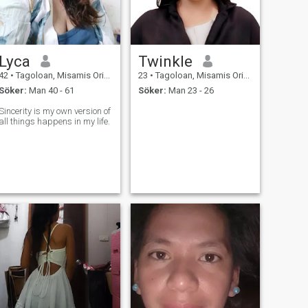
Lyca
Twinkle
42
•
Tagoloan, Misamis Oriental, Filippinerna
23
•
Tagoloan, Misamis Oriental, Filippinerna
Söker:
Man 40 - 61
Söker:
Man 23 - 26
Sincerity is my own version of
all things happens in my life.