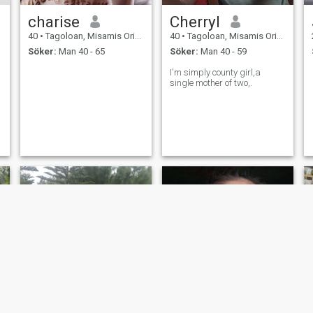
charise
Cherryl
40
•
Tagoloan, Misamis Oriental, Filippinerna
40
•
Tagoloan, Misamis Oriental, Filippinerna
Söker:
Man 40 - 65
Söker:
Man 40 - 59
I'm simply county girl,a
single mother of two,.