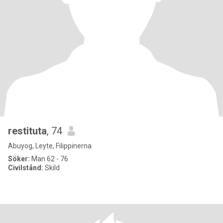
restituta
, 74
Abuyog, Leyte, Filippinerna
Söker:
Man 62 - 76
Civilstånd:
Skild