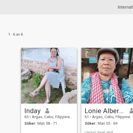
Internat
1 - 6 av 6
Inday
Lonie Alberca Albite
65
•
Argao, Cebu, Filippinerna
61
•
Argao, Cebu, Filippinerna
Söker:
Man 58 - 71
Söker:
Man 55 - 69
caring, loyal and