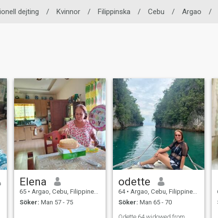
ionell dejting
/
Kvinnor
/
Filippinska
/
Cebu
/
Argao
/
Elena
odette
65
•
Argao, Cebu, Filippinerna
64
•
Argao, Cebu, Filippinerna
Söker:
Man 57 - 75
Söker:
Man 65 - 70
Odette 64 widowed from