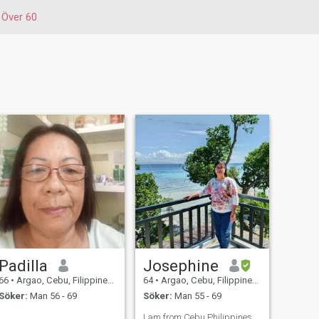
Över 60
Padilla
Josephine
66
•
Argao, Cebu, Filippinerna
64
•
Argao, Cebu, Filippinerna
Söker:
Man 56 - 69
Söker:
Man 55 - 69
I am from Cebu Philippines.